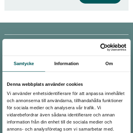
KONTAKT
Malmö
Avfall Sverige
Samtycke
Information
Om
Baltzarsgatan 25
211 36 Malmö
Denna webbplats använder cookies
Stockholm
Vi använder enhetsidentifierare för att anpassa innehållet
Avfall Sverige
och annonserna till användarna, tillhandahålla funktioner
Drottninggatan 33
för sociala medier och analysera vår trafik. Vi
111 51 Stockholm
vidarebefordrar även sådana identifierare och annan
information från din enhet till de sociala medier och
office@avfallsverige.se
annons- och analysföretag som vi samarbetar med.