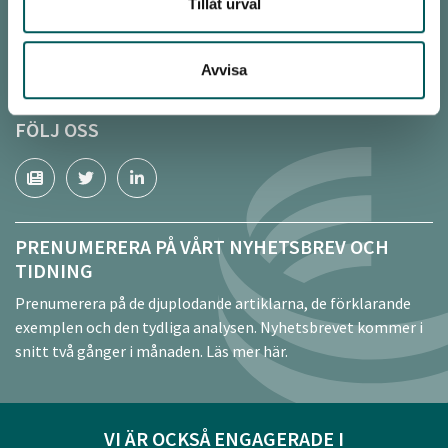
Tillåt urval
www.sverigesorterar.se
www.biogodsel.se
www.miljönär.se
Avvisa
FÖLJ OSS
PRENUMERERA PÅ VÅRT NYHETSBREV OCH
TIDNING
Prenumerera på de djuplodande artiklarna, de förklarande
exemplen och den tydliga analysen. Nyhetsbrevet kommer i
snitt två gånger i månaden.
Läs mer här.
VI ÄR OCKSÅ ENGAGERADE I