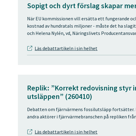
Sopigt och dyrt förslag skapar mer
När EU kommissionen vill ersätta ett fungerande och
kostnad av hundratals miljoner - måste det ha slagit s
och Helena Nylén, vd, Näringslivets Producentansva
Läs debattartikeln i sin helhet
Replik: ”Korrekt redovisning styr 
utsläppen” (260410)
Debatten om fjärrvärmens fossilutsläpp fortsätter. H
andra aktörer i fjärrvärmebranschen på repliken frå
Läs debattartikeln i sin helhet