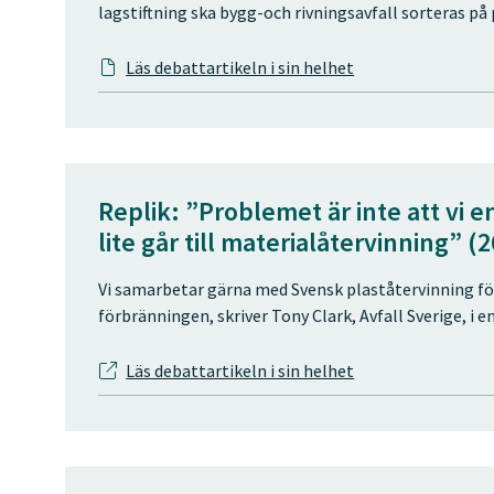
lagstiftning ska bygg-och rivningsavfall sorteras på p
Läs debattartikeln i sin helhet
Replik: ”Problemet är inte att vi e
lite går till materialåtervinning” (
Vi samarbetar gärna med Svensk plaståtervinning för
förbränningen, skriver Tony Clark, Avfall Sverige, i en
Läs debattartikeln i sin helhet