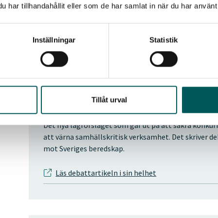
plastförbränning ensidigt landar hos fastighetsbolag
har tillhandahållit eller som de har samlat in när du har använt 
nationell nivå, skriver företrädare för fjärrvärmebra
Inställningar
Statistik
Läs debattartikeln i sin helhet
Tillåt urval
”Lagförslag skapar nya och störr
Det nya lagförslaget som går ut på att säkra konkurr
att värna samhällskritisk verksamhet. Det skriver deb
mot Sveriges beredskap.
Läs debattartikeln i sin helhet