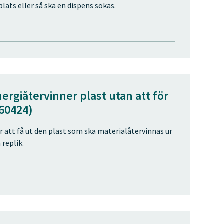
lats eller så ska en dispens sökas.
nergiåtervinner plast utan att för
260424)
 att få ut den plast som ska materialåtervinnas ur
 replik.