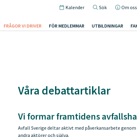
Kalender
Sök
Om oss
FRÅGOR VI DRIVER
FÖR MEDLEMMAR
UTBILDNINGAR
FA
Våra debattartiklar
Vi formar framtidens avfalls
Avfall Sverige deltar aktivt med påverkansarbete genom
andra aktörer och själva.