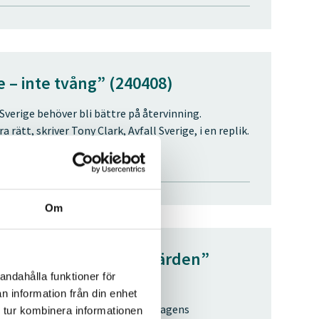
e – inte tvång” (240408)
Sverige behöver bli bättre på återvinning.
ätt, skriver Tony Clark, Avfall Sverige, i en replik.
Om
ägare korrekta klimatvärden”
andahålla funktioner för
n information från din enhet
ssila utsläppen från fjärrvärmebolagens
 tur kombinera informationen