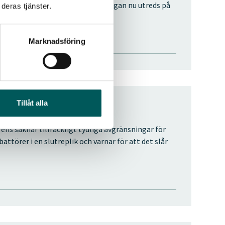
en. Det är därför positivt att frågan nu utreds på
deras tjänster.
nschen.
Marknadsföring
Tillåt alla
e problem” (260327)
ens saknar tillräckligt tydliga avgränsningar för
attörer i en slutreplik och varnar för att det slår