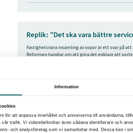
Replik: ”Det ska vara bättre servic
Fastighetsnära insamling av sopor är ett svar på att 
Reformen handlar om att göra det enklare att sortera r
Läs debattartikeln i sin helhet
Information
cookies
Replik: ”Vi behöver ge fastighets
(260331)
e för att anpassa innehållet och annonserna till användarna, tillh
vår trafik. Vi vidarebefordrar även sådana identifierare och anna
Vi håller med om att det är problematiskt att de fo
nnons- och analysföretag som vi samarbetar med. Dessa kan i sin