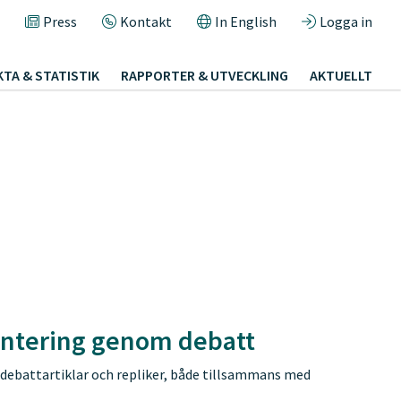
Press
Kontakt
In English
Logga in
KTA & STATISTIK
RAPPORTER & UTVECKLING
AKTUELLT
hantering genom debatt
 debattartiklar och repliker, både tillsammans med