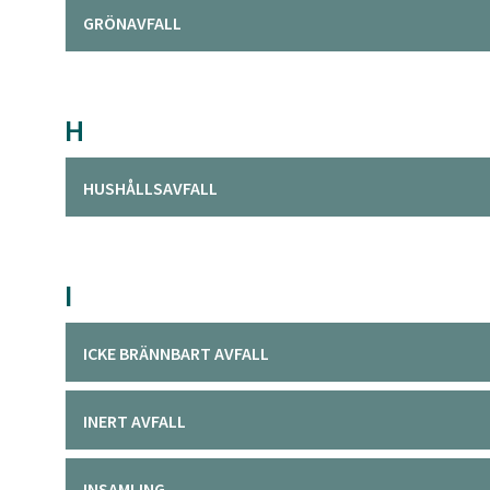
GRÖNAVFALL
H
HUSHÅLLSAVFALL
I
ICKE BRÄNNBART AVFALL
INERT AVFALL
INSAMLING