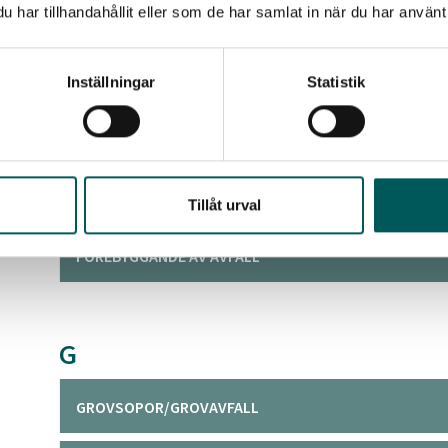
F
har tillhandahållit eller som de har samlat in när du har använt 
FARLIGT AVFALL
Inställningar
Statistik
FASTIGHETSNÄRA INSAMLING, FNI
FÖRBEREDELSE FÖR ÅTERANVÄNDNING
Tillåt urval
FÖREBYGGANDE AV AVFALL
G
GROVSOPOR/GROVAVFALL