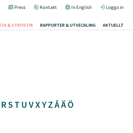
Press
Kontakt
In English
Logga in
KTA & STATISTIK
RAPPORTER & UTVECKLING
AKTUELLT
R
S
T
U
V
X
Y
Z
Å
Ä
Ö