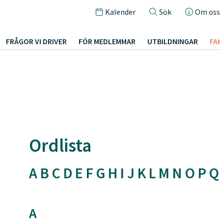
Kalender
Sök
Om oss
FRÅGOR VI DRIVER
FÖR MEDLEMMAR
UTBILDNINGAR
FA
Ordlista
A
B
C
D
E
F
G
H
I
J
K
L
M
N
O
P
Q
A