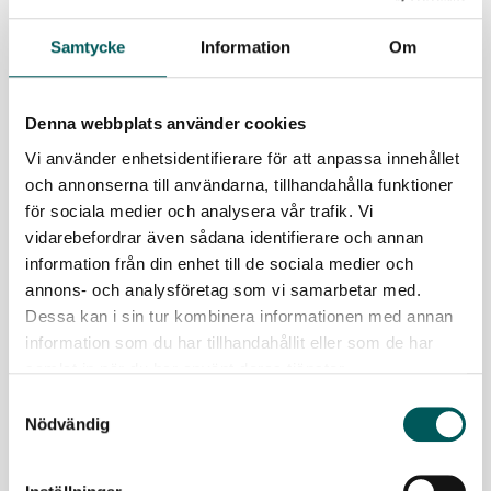
Samtycke
Information
Om
2026-04-29 08:00:00
Denna webbplats använder cookies
1% källsorterar inte
Vi använder enhetsidentifierare för att anpassa innehållet
I årets Återvinningskompass har Demoskop på uppdrag
och annonserna till användarna, tillhandahålla funktioner
av Avfall Sverige frågat drygt 1 000 svenskar om deras
för sociala medier och analysera vår trafik. Vi
källsorteringsvanor. De flesta tycker att det är rätt sak
vidarebefordrar även sådana identifierare och annan
att göra.
information från din enhet till de sociala medier och
LÄS MER
annons- och analysföretag som vi samarbetar med.
Dessa kan i sin tur kombinera informationen med annan
information som du har tillhandahållit eller som de har
samlat in när du har använt deras tjänster.
Samtyckesval
Nödvändig