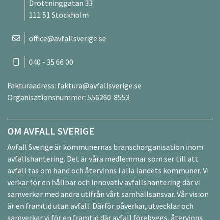
Drottninggatan 33
111 51 Stockholm
office@avfallsverige.se
040 - 35 66 00
Fakturaadress:
faktura@avfallsverige.se
Organisationsnummer: 556260-8553
OM AVFALL SVERIGE
Avfall Sverige är kommunernas branschorganisation inom
avfallshantering. Det är våra medlemmar som ser till att
avfall tas om hand och återvinns i alla landets kommuner. Vi
verkar för en hållbar och innovativ avfallshantering där vi
samverkar med andra utifrån vårt samhällsansvar. Vår vision
är en framtid utan avfall. Därför påverkar, utvecklar och
samverkar vi för en framtid där avfall förebyggs, återvinns