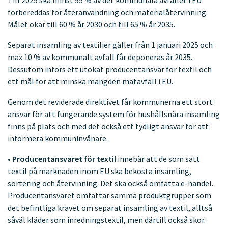
Till 2025 ska minst 55 % av det kommunala avfallet i EU
förbereddas för återanvändning och materialåtervinning.
Målet ökar till 60 % år 2030 och till 65 % år 2035.
Separat insamling av textilier gäller från 1 januari 2025 och
max 10 % av kommunalt avfall får deponeras år 2035.
Dessutom införs ett utökat producentansvar för textil och
ett mål för att minska mängden matavfall i EU.
Genom det reviderade direktivet får kommunerna ett stort
ansvar för att fungerande system för hushållsnära insamling
finns på plats och med det också ett tydligt ansvar för att
informera kommuninvånare.
•
Producentansvaret för textil
innebär att de som satt
textil på marknaden inom EU ska bekosta insamling,
sortering och återvinning. Det ska också omfatta e-handel.
Producentansvaret omfattar samma produktgrupper som
det befintliga kravet om separat insamling av textil, alltså
såväl kläder som inredningstextil, men därtill också skor.