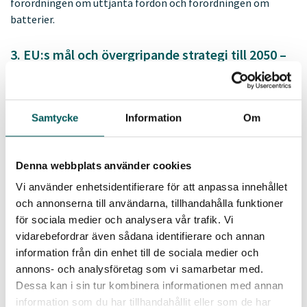
förordningen om uttjänta fordon och förordningen om
batterier.
3. EU:s mål och övergripande strategi till 2050 –
den gröna given
EU:s gröna giv – European Green Deal – är en övergripande
strategi för att skapa ett hållbart samhälle och uppnå
Samtycke
Information
Om
klimatneutralitet till 2050. Strategin kan sägas stå på två
ben: utfasning av fossil energi och en hållbar cirkulär
ekonomi. I det perspektivet är EU:s avfallspolitik ett
Denna webbplats använder cookies
kraftfullt verktyg för att minska miljö- och klimatpåverkan,
Vi använder enhetsidentifierare för att anpassa innehållet
spara resurser och bygga ett cirkulärt samhälle.
och annonserna till användarna, tillhandahålla funktioner
Kommunernas roll kommer att vara central i EU:s resa mot
för sociala medier och analysera vår trafik. Vi
en cirkulär ekonomi och innebära nya uppgifter som
vidarebefordrar även sådana identifierare och annan
exempelvis att:
information från din enhet till de sociala medier och
stimulera återbrukslösningar i samarbete med
annons- och analysföretag som vi samarbetar med.
civilsamhälle och näringsliv,
Dessa kan i sin tur kombinera informationen med annan
skapa plattformar för reparation och delning,
information som du har tillhandahållit eller som de har