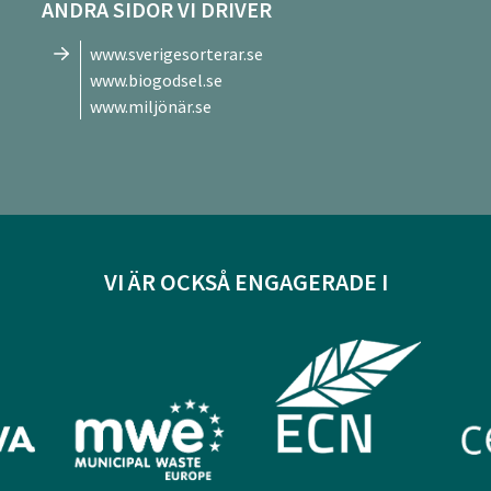
ANDRA SIDOR VI DRIVER
www.sverigesorterar.se
www.biogodsel.se
www.miljönär.se
VI ÄR OCKSÅ ENGAGERADE I