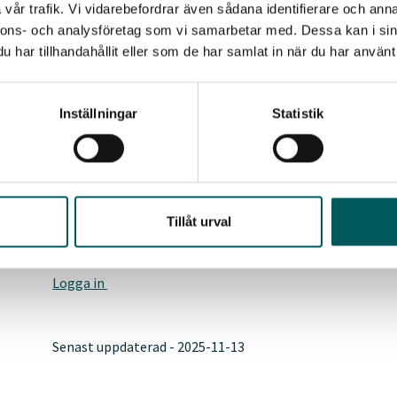
vår trafik. Vi vidarebefordrar även sådana identifierare och anna
särskilt förmånliga avgifter. För arbetsplatser som önska
nnons- och analysföretag som vi samarbetar med. Dessa kan i sin
klippkort. Kontakta petra.carlsson@avfallsverige.se om d
har tillhandahållit eller som de har samlat in när du har använt 
Medlemmar:
800 kr per licens (exkl. moms)
Inställningar
Statistik
6 000 kr per klippkort med 10 licenser (exkl. moms)
Icke medlemmar:
1 200 kr per licens (exkl. moms)
Tillåt urval
9 000 kr per klippkort med 10 licenser (exkl. moms)
Logga in
Senast uppdaterad - 2025-11-13