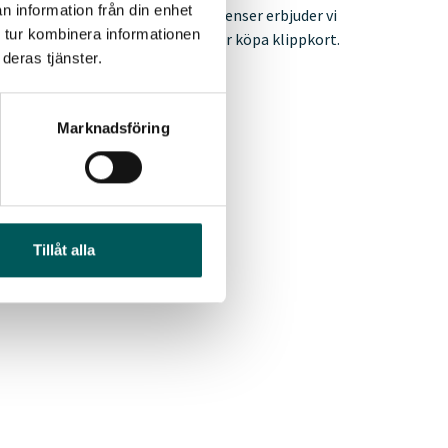
n information från din enhet
r att köpa in ett paket med 10 licenser erbjuder vi
 tur kombinera informationen
u vill veta mer om klippkort eller köpa klippkort.
deras tjänster.
Marknadsföring
Tillåt alla