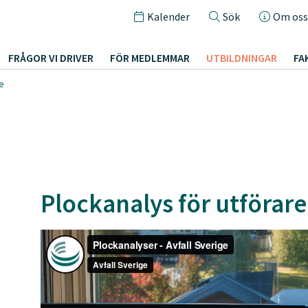
Kalender
Sök
Om oss
FRÅGOR VI DRIVER
FÖR MEDLEMMAR
UTBILDNINGAR
FA
re
Plockanalys för utförare