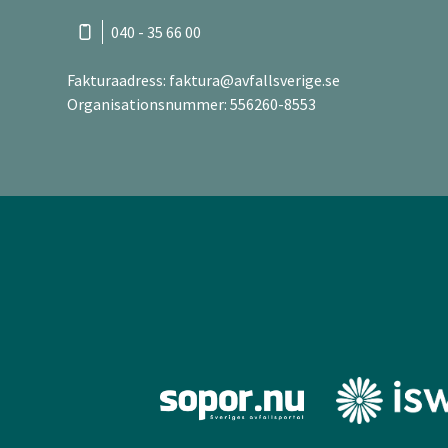
040 - 35 66 00
Fakturaadress:
faktura@avfallsverige.se
Organisationsnummer: 556260-8553