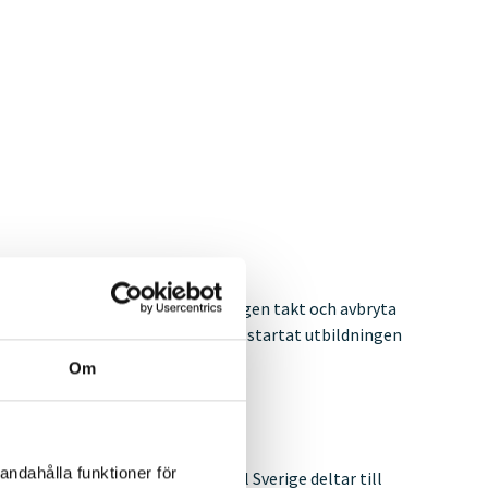
 igenom utbildningen helt i din egen takt och avbryta
älle. När du har registrerat dig och startat utbildningen
Om
andahålla funktioner för
dlemmar. Medlemmar hos Avfall Sverige deltar till