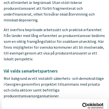
och allmänhet är begränsad. Utan stöd riskerar
producentansvaret att förbli fragmenterat och
underfinansierat, vilket försvårar ökad återvinning och
minskad deponering.
Att överföra beprövade arbetssätt och praktisk erfarenhet
från länder med lång erfarenhet av producentansvar bedöms
som en viktig framgångsfaktor för snabbare utveckling. Här
finns möjligheter för svenska kommuner att bli involverade,
till exempel genom att visa på producentansvaret ur ett
lokalt perspektiv.
Väl valda samarbetspartners
Mot bakgrund av ett instabilt säkerhets- och demokratiläge
i Georgien genomförs projektet tillsammans med privata
och civila aktörer samt befintliga
producentansvarsorganisationer.
Målet är att bidra till ett mer robust och finansiellt hållbart