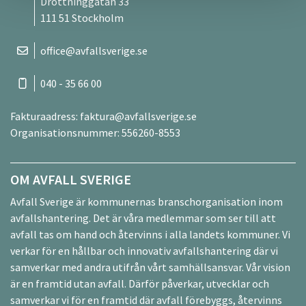
Drottninggatan 33
111 51 Stockholm
office@avfallsverige.se
040 - 35 66 00
Fakturaadress:
faktura@avfallsverige.se
Organisationsnummer: 556260-8553
OM AVFALL SVERIGE
Avfall Sverige är kommunernas branschorganisation inom
avfallshantering. Det är våra medlemmar som ser till att
avfall tas om hand och återvinns i alla landets kommuner. Vi
verkar för en hållbar och innovativ avfallshantering där vi
samverkar med andra utifrån vårt samhällsansvar. Vår vision
är en framtid utan avfall. Därför påverkar, utvecklar och
samverkar vi för en framtid där avfall förebyggs, återvinns