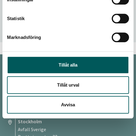
Georgien mer cirkulärt med svenskt stöd
Statistik
Kommunernas roll och ansvar
Marknadsföring
Tillåt alla
KONTAKT
Tillåt urval
Malmö
Avfall Sverige
Baltzarsgatan 25
Avvisa
211 36 Malmö
Stockholm
Avfall Sverige