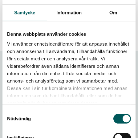
producentansvar genom samarbete längs hela värdekedjan.
Detta ligger i linje med Sveriges långsiktiga stöd till
Samtycke
Information
Om
Georgiens utveckling och europeiska ambitioner.
Denna webbplats använder cookies
Senast uppdaterad - 2026-05-19
Vi använder enhetsidentifierare för att anpassa innehållet
och annonserna till användarna, tillhandahålla funktioner
för sociala medier och analysera vår trafik. Vi
Frågor vi driver
vidarebefordrar även sådana identifierare och annan
information från din enhet till de sociala medier och
Vad vi tycker
annons- och analysföretag som vi samarbetar med.
Dessa kan i sin tur kombinera informationen med annan
Aktuella sakfrågor
information som du har tillhandahållit eller som de har
samlat in när du har använt deras tjänster.
Internationellt samarbete
Samtyckesval
Nödvändig
Avfall Sverige i samarbete med FN
Ukrainas avfallshantering stärks
Inställningar