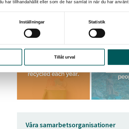
har tillhandahållit eller som de har samlat in när du har använt 
International Solid Waste Association (ISWA)
är en i
utveckla avfallshantering över hela världen, som ett bi
den internationella avfallsorganisationen.
Inställningar
Statistik
Tillåt urval
Våra samarbetsorganisationer