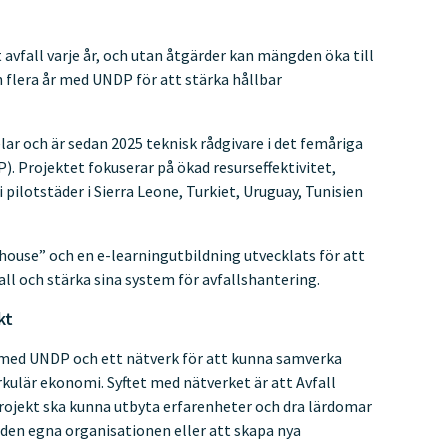
avfall varje år, och utan åtgärder kan mängden öka till
n flera år med UNDP för att stärka hållbar
lar och är sedan 2025 teknisk rådgivare i det femåriga
). Projektet fokuserar på ökad resurseffektivitet,
pilotstäder i Sierra Leone, Turkiet, Uruguay, Tunisien
 house” och en e-learningutbildning utvecklats för att
all och stärka sina system för avfallshantering.
kt
e med UNDP och ett nätverk för att kunna samverka
rkulär ekonomi. Syftet med nätverket är att Avfall
ojekt ska kunna utbyta erfarenheter och dra lärdomar
a den egna organisationen eller att skapa nya