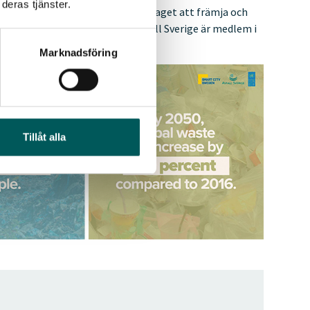
deras tjänster.
nternationell förening med uppdraget att främja och
drag till hållbar utveckling. Avfall Sverige är medlem i
Marknadsföring
Tillåt alla