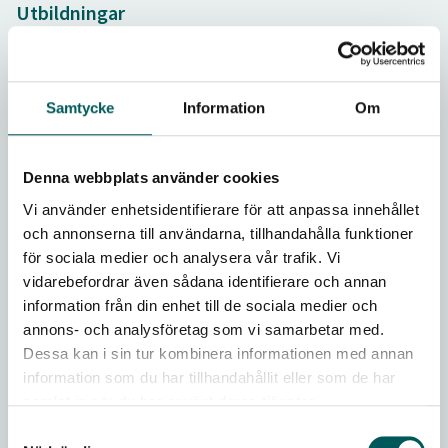
Utbildningar
Utbildningskalendarium
Samtycke
Information
Om
Om våra utbildningar
Konferenser
Denna webbplats använder cookies
Vi använder enhetsidentifierare för att anpassa innehållet
E-learningkurser
och annonserna till användarna, tillhandahålla funktioner
Svensk avfallshantering
för sociala medier och analysera vår trafik. Vi
vidarebefordrar även sådana identifierare och annan
Avfallskunskap för politiker
information från din enhet till de sociala medier och
annons- och analysföretag som vi samarbetar med.
Certifierad sophämtare
Dessa kan i sin tur kombinera informationen med annan
information som du har tillhandahållit eller som de har
ÅVC-körkortet
samlat in när du har använt deras tjänster.
Plockanalys för beställare
Samtyckesval