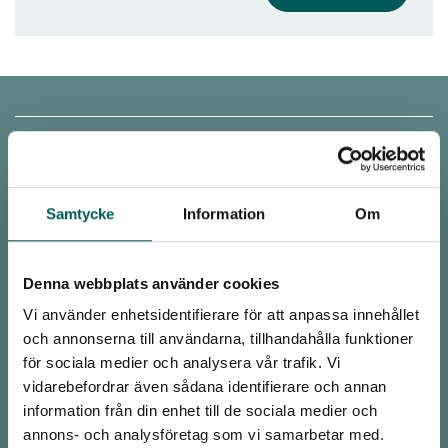
KONTAKT
Malmö
Avfall Sverige
Samtycke
Information
Om
Baltzarsgatan 25
211 36 Malmö
Denna webbplats använder cookies
Stockholm
Vi använder enhetsidentifierare för att anpassa innehållet
Avfall Sverige
och annonserna till användarna, tillhandahålla funktioner
Drottninggatan 33
för sociala medier och analysera vår trafik. Vi
111 51 Stockholm
vidarebefordrar även sådana identifierare och annan
information från din enhet till de sociala medier och
office@avfallsverige.se
annons- och analysföretag som vi samarbetar med.