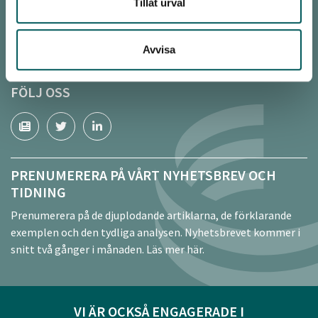
Tillåt urval
www.sverigesorterar.se
www.biogodsel.se
www.miljönär.se
Avvisa
FÖLJ OSS
PRENUMERERA PÅ VÅRT NYHETSBREV OCH
TIDNING
Prenumerera på de djuplodande artiklarna, de förklarande
exemplen och den tydliga analysen. Nyhetsbrevet kommer i
snitt två gånger i månaden.
Läs mer här.
VI ÄR OCKSÅ ENGAGERADE I