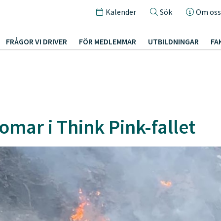
Kalender
Sök
Om oss
FRÅGOR VI DRIVER
FÖR MEDLEMMAR
UTBILDNINGAR
FA
mar i Think Pink-fallet