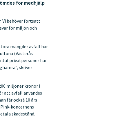
dömdes för medhjälp
. Vi behöver fortsatt
svar för miljön och
Stora mängder avfall har
ultuna (Västerås
antal privatpersoner har
gghamra”, skriver
200 miljoner kronor i
r att avfall användes
han får också 10 års
k Pink-koncernens
betala skadestånd.