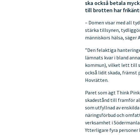
ska också betala myck
till brotten har frikänt
– Domen visar med all tyd
stärka tillsynen, tydliggö
människors hälsa, säger A
”Den felaktiga hanteringe
lämnats kvar i bland ann
kommun), vilket lett till
också lidit skada, främst
Hovrätten.
Paret som ägt Think Pink 
skadestånd till framför a
som utfyllnad av enskilda 
näringsförbud och omfatt
verksamhet i Södermanland
Ytterligare fyra personer 