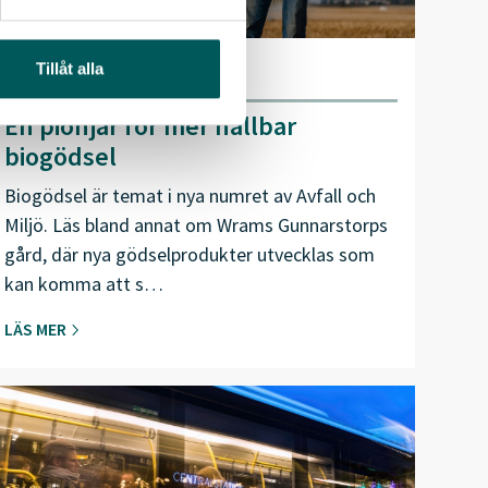
Tillåt alla
2024-11-05
En pionjär för mer hållbar
biogödsel
Biogödsel är temat i nya numret av Avfall och
Miljö. Läs bland annat om Wrams Gunnarstorps
gård, där nya gödselprodukter utvecklas som
kan komma att s…
LÄS MER