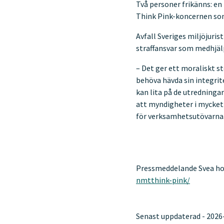
Två personer frikänns: en
Think Pink-koncernen som
Avfall Sveriges miljöjuri
straffansvar som medhjälp
– Det ger ett moraliskt s
behöva hävda sin integrite
kan lita på de utredninga
att myndigheter i mycket
för verksamhetsutövarna
Pressmeddelande Svea h
nmtthink-pink/
Senast uppdaterad - 2026