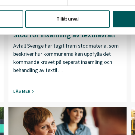
Tillåt urval
2024-09-17
Stöd för insamling av textilavfall
Avfall Sverige har tagit fram stödmaterial som
beskriver hur kommunerna kan uppfylla det
kommande kravet på separat insamling och
behandling av textil…
LÄS MER