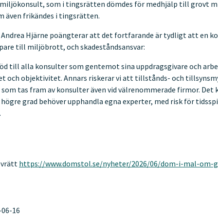
 miljökonsult, som i tingsrätten dömdes för medhjälp till grovt m
 även frikändes i tingsrätten.
st Andrea Hjärne poängterar att det fortfarande är tydligt att en k
are till miljöbrott, och skadeståndsansvar:
töd till alla konsulter som gentemot sina uppdragsgivare och arbe
t och objektivitet. Annars riskerar vi att tillstånds- och tillsyns
r som tas fram av konsulter även vid välrenommerade firmor. Det k
 högre grad behöver upphandla egna experter, med risk för tidssp
.
ovrätt
https://www.domstol.se/nyheter/2026/06/dom-i-mal-om-g
-06-16