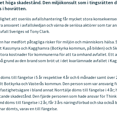
et höga skadestånd. Den miljökonsult som i tingsrätten 
s i hovrätten.
lighet att oseriös avfallshantering får mycket stora konsekvenser
ra ansvaret i avfallskedjan och värna de seriösa aktörer som tar an
vfall Sveriges vd Tony Clark.
n har medfört påtagliga risker för miljön och människors hälsa. 
at Kassmyra och Kagghamra (Botkyrka kommun, på bilden) och Sk
 stora kostnader för kommunerna för att ta omhand avfallet. Ett 
 på grund av den brand som bröt ut i det kvarlämnade avfallet i Ka
döms till fängelse i 5 år respektive 4 år och 6 månader samt över 
llt Botkyrka och Västerås kommun. Den person som var ansvarig fö
fastighetsägare i bland annat Norrtälje döms till fängelse i 4 år; 
ande skadestånd. Den fjärde personen som hade ansvar för Thin
 döms till fängelse i 2 år, får 3 års näringsförbud och ska också 
har dömts, varav en till fängelse.