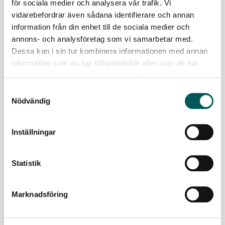
för sociala medier och analysera vår trafik. Vi
vidarebefordrar även sådana identifierare och annan
information från din enhet till de sociala medier och
annons- och analysföretag som vi samarbetar med.
Dessa kan i sin tur kombinera informationen med annan
information som du har tillhandahållit eller som de har
samlat in när du har använt deras tjänster.
2024-11-05
Samtyckesval
Nödvändig
En pionjär för mer hållbar biogödsel
Biogödsel är temat i nya numret av Avfall och Miljö. Läs
Inställningar
bland annat om Wrams Gunnarstorps gård, där nya
gödselprodukter utvecklas som kan komma att s…
Statistik
LÄS MER
Marknadsföring