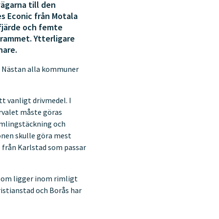
ägarna till den
es Econic från Motala
fjärde och femte
rammet. Ytterligare
nare.
g. Nästan alla kommuner
tt vanligt drivmedel. I
rvalet måste göras
samlingstäckning och
ionen skulle göra mest
rl från Karlstad som passar
som ligger inom rimligt
istianstad och Borås har