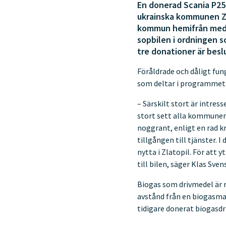
En donerad Scania P250
ukrainska kommunen Zla
kommun hemifrån med de
sopbilen i ordningen
tre donationer är besl
Föråldrade och dåligt fun
som deltar i programmet 
– Särskilt stort är intres
stort sett alla kommuner
noggrant, enligt en rad k
tillgången till tjänster. 
nytta i Zlatopil. För att 
till bilen, säger Klas Sv
Biogas som drivmedel är 
avstånd från en biogasma
tidigare donerat biogasdri