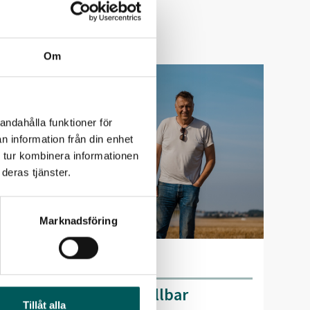
Om
andahålla funktioner för
n information från din enhet
 tur kombinera informationen
deras tjänster.
Marknadsföring
2024-11-05
En pionjär för mer hållbar
Tillåt alla