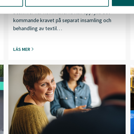
Avfall Sverige har tagit fram stödmaterial som
beskriver hur kommunerna kan uppfylla det
kommande kravet på separat insamling och
behandling av textil…
LÄS MER