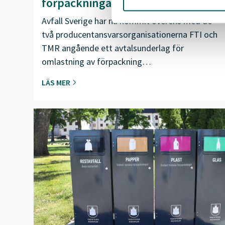
förpackningar
Avfall Sverige har nu kommit överens med de
två producentansvarsorganisationerna FTI och
TMR angående ett avtalsunderlag för
omlastning av förpackning…
LÄS MER