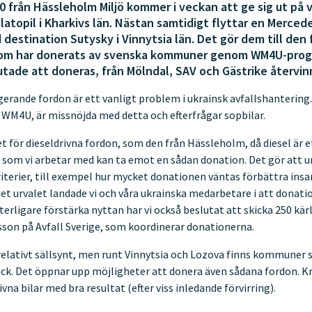
 från Hässleholm Miljö kommer i veckan att ge sig ut på v
topil i Kharkivs län. Nästan samtidigt flyttar en Merced
stination Sutysky i Vinnytsia län. Det gör dem till den 
 som har donerats av svenska kommuner genom WM4U-prog
utade att doneras, från Mölndal, SAV och Gästrike återvin
gerande fordon är ett vanligt problem i ukrainsk avfallshanterin
WM4U, är missnöjda med detta och efterfrågar sopbilar.
set för dieseldrivna fordon, som den från Hässleholm, då diesel är e
 som vi arbetar med kan ta emot en sådan donation. Det gör att u
riterier, till exempel hur mycket donationen väntas förbättra in
I det urvalet landade vi och våra ukrainska medarbetare i att donat
ytterligare förstärka nyttan har vi också beslutat att skicka 250 kä
ensson på Avfall Sverige, som koordinerar donationerna.
relativt sällsynt, men runt Vinnytsia och Lozova finns kommuner 
ck. Det öppnar upp möjligheter att donera även sådana fordon. Kr
vna bilar med bra resultat (efter viss inledande förvirring).