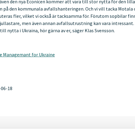
 även den nya Econicen kommer att vara till stor nytta för den lil
n på den kommunala avfallshanteringen. Och vi vill tacka Motala
eras fler, vilket vi också är tacksamma för. Förutom sopbilar finn
jullastare, men även annan avfallsutrustning kan vara intressant
ll nytta i Ukraina, hör gärna av er, säger Klas Svensson.
e Managemant for Ukraine
-06-18