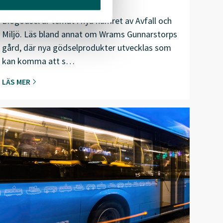
biogödsel
Biogödsel är temat i nya numret av Avfall och
Miljö. Läs bland annat om Wrams Gunnarstorps
gård, där nya gödselprodukter utvecklas som
kan komma att s…
LÄS MER