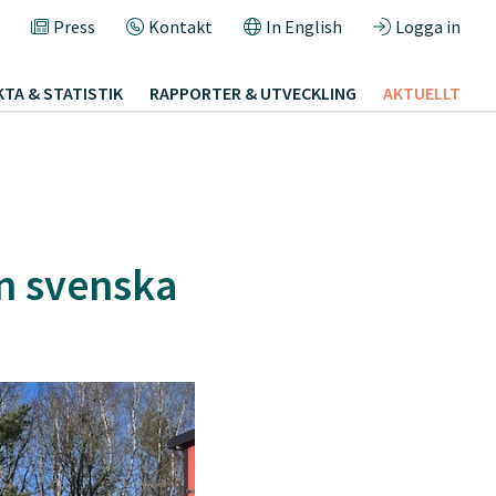
Press
Kontakt
In English
Logga in
KTA & STATISTIK
RAPPORTER & UTVECKLING
AKTUELLT
ån svenska