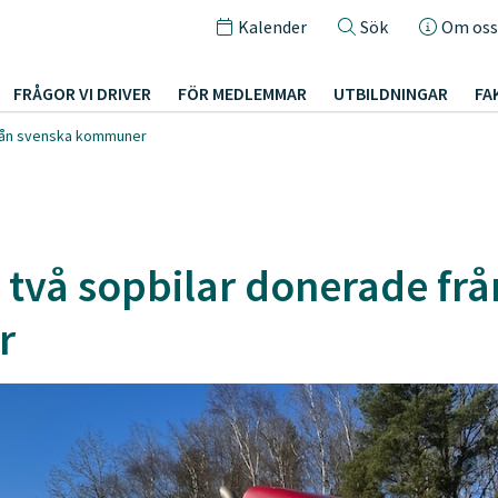
Kalender
Sök
Om oss
FRÅGOR VI DRIVER
FÖR MEDLEMMAR
UTBILDNINGAR
FA
från svenska kommuner
e två sopbilar donerade fr
r