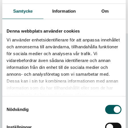
to landfill each year.
Samtycke
Information
Om
Senast uppdaterad - 2022-09-01
Denna webbplats använder cookies
Vi använder enhetsidentifierare för att anpassa innehållet
In English
och annonserna till användarna, tillhandahålla funktioner
för sociala medier och analysera vår trafik. Vi
International collaboration
vidarebefordrar även sådana identifierare och annan
information från din enhet till de sociala medier och
Swedish Waste Management
annons- och analysföretag som vi samarbetar med.
Dessa kan i sin tur kombinera informationen med annan
Zero waste
information som du har tillhandahållit eller som de har
samlat in när du har använt deras tjänster.
Responsibilities
Samtyckesval
Nödvändig
Treatment methods
Collection
Inställningar