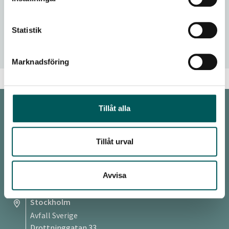
Invisible waste
Statistik
Common Symbols for waste sorting
Marknadsföring
Tillåt alla
KONTAKT
Malmö
Tillåt urval
Avfall Sverige
Baltzarsgatan 25
Avvisa
211 36 Malmö
Stockholm
Avfall Sverige
Drottninggatan 33