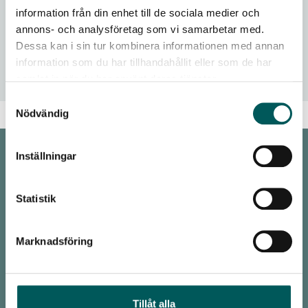
Ukrainas avfallshantering stärks
information från din enhet till de sociala medier och
annons- och analysföretag som vi samarbetar med.
Georgien mer cirkulärt med svenskt stöd
Dessa kan i sin tur kombinera informationen med annan
information som du har tillhandahållit eller som de har
Kommunernas roll och ansvar
samlat in när du har använt deras tjänster.
Samtyckesval
Nödvändig
Inställningar
KONTAKT
Malmö
Statistik
Avfall Sverige
Baltzarsgatan 25
Marknadsföring
211 36 Malmö
Stockholm
Avfall Sverige
Tillåt alla