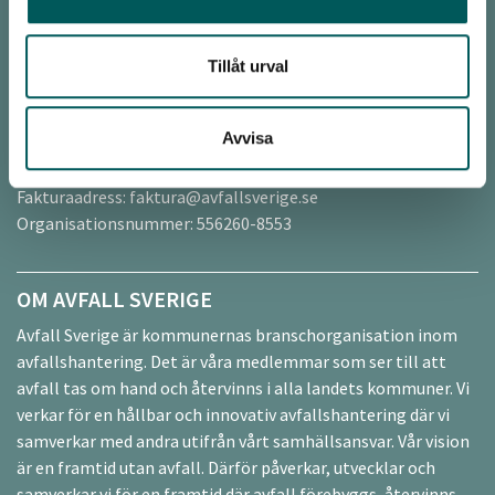
Drottninggatan 33
111 51 Stockholm
Tillåt urval
office@avfallsverige.se
Avvisa
040 - 35 66 00
Fakturaadress:
faktura@avfallsverige.se
Organisationsnummer: 556260-8553
OM AVFALL SVERIGE
Avfall Sverige är kommunernas branschorganisation inom
avfallshantering. Det är våra medlemmar som ser till att
avfall tas om hand och återvinns i alla landets kommuner. Vi
verkar för en hållbar och innovativ avfallshantering där vi
samverkar med andra utifrån vårt samhällsansvar. Vår vision
är en framtid utan avfall. Därför påverkar, utvecklar och
samverkar vi för en framtid där avfall förebyggs, återvinns