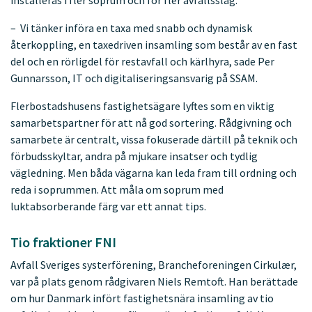
installeras i fler soprum och för fler avfallsslag.
– Vi tänker införa en taxa med snabb och dynamisk
återkoppling, en taxedriven insamling som består av en fast
del och en rörligdel för restavfall och kärlhyra, sade Per
Gunnarsson, IT och digitaliseringsansvarig på SSAM.
Flerbostadshusens fastighetsägare lyftes som en viktig
samarbetspartner för att nå god sortering. Rådgivning och
samarbete är centralt, vissa fokuserade därtill på teknik och
förbudsskyltar, andra på mjukare insatser och tydlig
vägledning. Men båda vägarna kan leda fram till ordning och
reda i soprummen. Att måla om soprum med
luktabsorberande färg var ett annat tips.
Tio fraktioner FNI
Avfall Sveriges systerförening, Brancheforeningen Cirkulær,
var på plats genom rådgivaren Niels Remtoft. Han berättade
om hur Danmark infört fastighetsnära insamling av tio