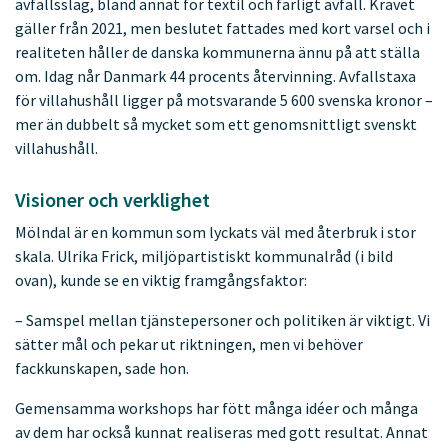
avfallsslag, bland annat för textil och farligt avfall. Kravet
gäller från 2021, men beslutet fattades med kort varsel och i
realiteten håller de danska kommunerna ännu på att ställa
om. Idag når Danmark 44 procents återvinning. Avfallstaxa
för villahushåll ligger på motsvarande 5 600 svenska kronor –
mer än dubbelt så mycket som ett genomsnittligt svenskt
villahushåll.
Visioner och verklighet
Mölndal är en kommun som lyckats väl med återbruk i stor
skala. Ulrika Frick, miljöpartistiskt kommunalråd (i bild
ovan), kunde se en viktig framgångsfaktor:
– Samspel mellan tjänstepersoner och politiken är viktigt. Vi
sätter mål och pekar ut riktningen, men vi behöver
fackkunskapen, sade hon.
Gemensamma workshops har fött många idéer och många
av dem har också kunnat realiseras med gott resultat. Annat