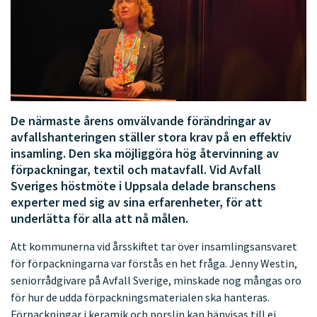
De närmaste årens omvälvande förändringar av
avfallshanteringen ställer stora krav på en effektiv
insamling. Den ska möjliggöra hög återvinning av
förpackningar, textil och matavfall. Vid Avfall
Sveriges höstmöte i Uppsala delade branschens
experter med sig av sina erfarenheter, för att
underlätta för alla att nå målen.
Att kommunerna vid årsskiftet tar över insamlingsansvaret
för förpackningarna var förstås en het fråga. Jenny Westin,
seniorrådgivare på Avfall Sverige, minskade nog mångas oro
för hur de udda förpackningsmaterialen ska hanteras.
Förpackningar i keramik och porslin kan hänvisas till ej