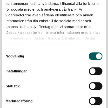
och annonserna till användarna, tillhandahålla funktioner
för sociala medier och analysera vår trafik. Vi
vidarebefordrar även sådana identifierare och annan
information från din enhet till de sociala medier och
annons- och analysföretag som vi samarbetar med.
Dessa kan i sin tur kombinera informationen med annan
information som du har tillhandahållit eller som de har
2024-09-17
samlat in när du har använt deras tjänster.
Stöd för insamling av textilavfall
Samtyckesval
Nödvändig
Avfall Sverige har tagit fram stödmaterial som
beskriver hur kommunerna kan uppfylla det kommande
kravet på separat insamling och behandling av textil…
Inställningar
LÄS MER
Statistik
Marknadsföring