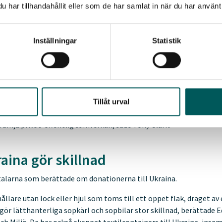
har tillhandahållit eller som de har samlat in när du har använt 
t skifte med tuffa förutsättningar, konstaterade Avfall Sveriges vd 
fattare i EU och Sverige att kommunerna ska axla en central roll i 
Inställningar
Statistik
n robust avfallshantering i hela landet, som bidrar till resiliens o
å att genomförandet hamnar på lokal nivå. Å andra sidan ser vi p
ler, som jag tror riskerar att kringskära kommunernas möjlighet at
at genom lagen om offentlig säljverksamhet, förändringar i ans
törer samt en eventuell skattebroms för kommunerna.
Tillåt urval
a er som sitter på besluten är därför att navigera försiktigt, göra g
ämja privat-offentlig samverkan, sade Tony Clark.
raina gör skillnad
 talarna som berättade om donationerna till Ukraina.
ehållare utan lock eller hjul som töms till ett öppet flak, draget a
gör lätthanterliga sopkärl och sopbilar stor skillnad, berättade E