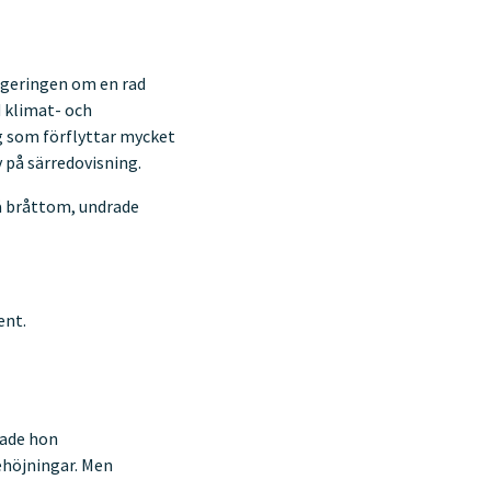
regeringen om en rad
d klimat- och
g som förflyttar mycket
 på särredovisning.
så bråttom, undrade
ent.
rade hon
ehöjningar. Men