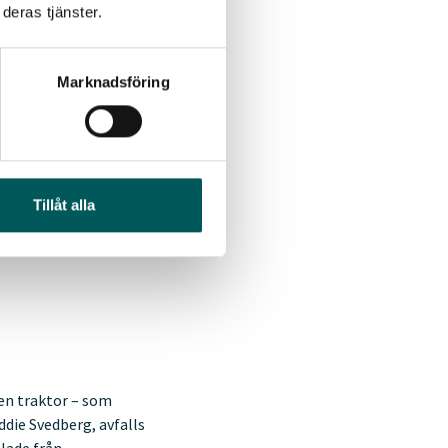
deras tjänster.
Tony Clark:
arbetet med en cirkulär
Marknadsföring
ch beredskap. Allt fler
aradoxalt nog framväxten
t bidra till den gröna
varsfördelningen mellan
Tillåt alla
rundliga
v en traktor – som
ddie Svedberg, avfalls