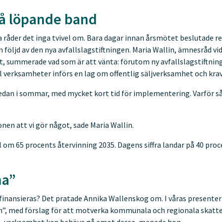
på löpande band
a råder det inga tvivel om. Bara dagar innan årsmötet beslutade 
följd av den nya avfallslagstiftningen. Maria Wallin, ämnesråd vi
, summerade vad som är att vänta: förutom ny avfallslagstiftnin
 verksamheter införs en lag om offentlig säljverksamhet och krav
 redan i sommar, med mycket kort tid för implementering. Varför 
nen att vi gör något, sade Maria Wallin.
l om 65 procents återvinning 2035. Dagens siffra landar på 40 proc
na”
 finansieras? Det pratade Annika Wallenskog om. I våras presente
”, med förslag för att motverka kommunala och regionala skatt