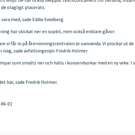
ch Miljö. De har också skeppat textilcontainers till Ukraina, insa
 de olagligt placerats.
å vara med, sade Eddie Svedberg.
ning har skickat ner en sopbil, men också enklare gåvor:
e vi får in på återvinningscentralen är oanvända. Vi plockar ut de
r iväg, sade avfallsingenjör Fredrik Holmer.
umpar som smälts ner och hälls i konservburkar med en ny veke. I 
 det här, sade Fredrik Holmer.
-06-01