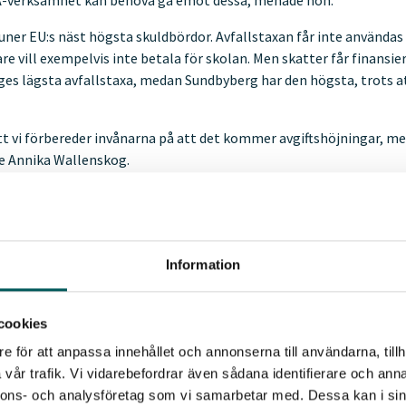
A-verksamhet kan behöva gå emot dessa, menade hon.
er EU:s näst högsta skuldbördor. Avfallstaxan får inte använda
are vill exempelvis inte betala för skolan. Men skatter får finansi
iges lägsta avfallstaxa, medan Sundbyberg har den högsta, trots a
 att vi förbereder invånarna på att det kommer avgiftshöjningar, m
e Annika Wallenskog.
 är en av de reformer som nu genomförs. Tajmingen är helt rätt,
Information
riges utvecklingskommitté och renhållningsdirektör i Lund.
munalt ansvar i 30 år. Lund har haft det på frivillig väg i 25 år, me
cookies
måste vara ihålliga, göra det bättre även om det inte fungerar per
e för att anpassa innehållet och annonserna till användarna, tillh
udet som möttes av högljudd debatt om hur restauranger skulle g
vår trafik. Vi vidarebefordrar även sådana identifierare och anna
en.
nnons- och analysföretag som vi samarbetar med. Dessa kan i sin