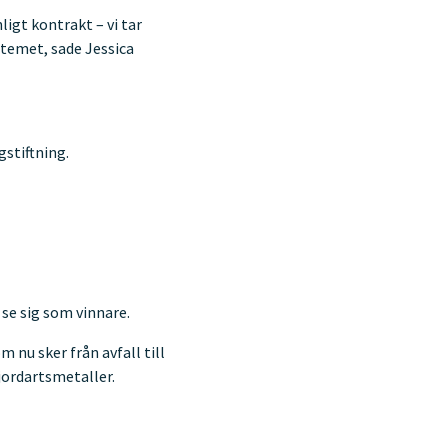
igt kontrakt – vi tar
stemet, sade Jessica
stiftning.
se sig som vinnare.
nu sker från avfall till
jordartsmetaller.