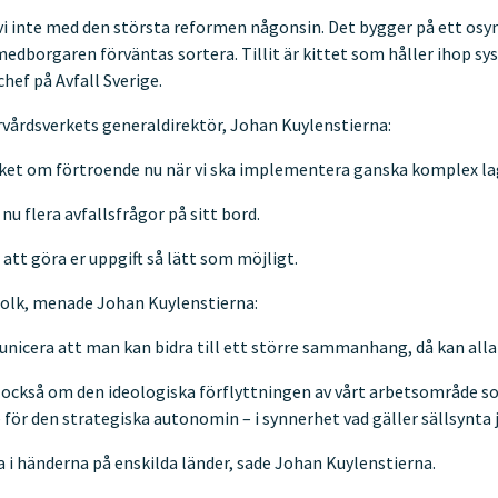
vi inte med den största reformen någonsin. Det bygger på ett osynl
edborgaren förväntas sortera. Tillit är kittet som håller ihop sy
hef på Avfall Sverige.
vårdsverkets generaldirektör, Johan Kuylenstierna:
cket om förtroende nu när vi ska implementera ganska komplex lag
nu flera avfallsfrågor på sitt bord.
r att göra er uppgift så lätt som möjligt.
 folk, menade Johan Kuylenstierna:
unicera att man kan bidra till ett större sammanhang, då kan alla 
också om den ideologiska förflyttningen av vårt arbetsområde som 
e för den strategiska autonomin – i synnerhet vad gäller sällsynta 
a i händerna på enskilda länder, sade Johan Kuylenstierna.