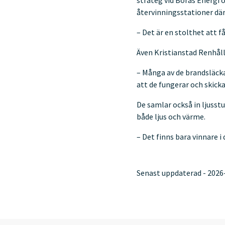
strateg vid Borås Energi o
återvinningsstationer där
– Det är en stolthet att f
Även Kristianstad Renhåll
– Många av de brandsläckar
att de fungerar och skicka
De samlar också in ljusst
både ljus och värme.
– Det finns bara vinnare i
Senast uppdaterad - 2026