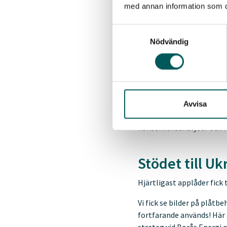
med annan information som du 
Vi befinner oss i ett stor
Samtyckesval
– Å ena sidan vill besluts
Nödvändig
ekonomi, och säkerställa e
regler från EU utformas s
av ett helt batteri av reg
omställningen, bland ann
kommuner och privata ak
Avvisa
– Min uppmaning
till all
konsekvensanalyser och fr
Stödet till Uk
Hjärtligast applåder fick
Vi fick se bilder på plåtb
fortfarande används! Här 