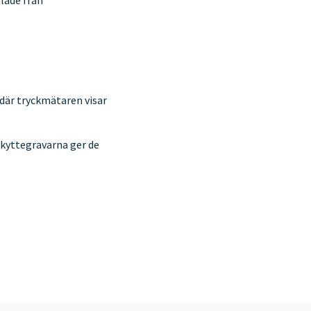
mlade från
 där tryckmätaren visar
skyttegravarna ger de