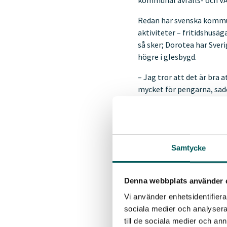
kommunal avfalls- och V
Redan har svenska kommun
aktiviteter – fritidshusäg
så sker; Dorotea har Sver
högre i glesbygd.
– Jag tror att det är bra
mycket för pengarna, sad
”Håll ut”
Fastighetsnära insamling
Samtycke
ordförande för Avfall Sve
– Vi har kämpat för ett kom
Denna webbplats använder 
gör det samtidigt. Och vi 
Vi använder enhetsidentifierar
Hon jämförde med rökförb
sociala medier och analysera 
väl införts tystnade kritik
till de sociala medier och a