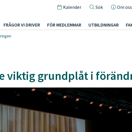
Kalender
Sök
Om oss
FRÅGOR VI DRIVER
FÖR MEDLEMMAR
UTBILDNINGAR
FA
dringen
 viktig grundplåt i föränd