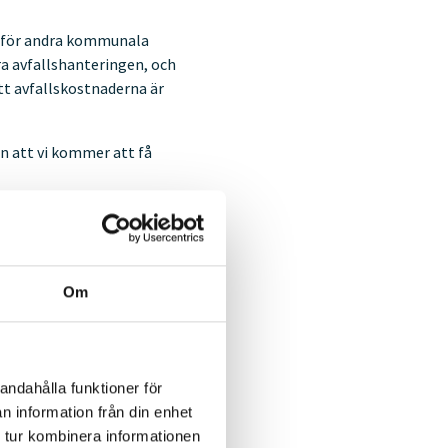
s för andra kommunala
era avfallshanteringen, och
tt avfallskostnaderna är
en att vi kommer att få
 menade Cecilia Holmblad,
Om
n det är lättare när alla
fekt från början.
andahålla funktioner för
å i konkurs. Men när det
n information från din enhet
 tur kombinera informationen