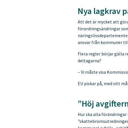
Nya lagkrav 
Att det är mycket att gör
förordningsändringar som 
näringslivsdepartementet
ansvar från kommuner till
Flera regler börjar gälla
deltagarna?
– Vi måste visa Kommissio
EU piskar på, med sitt må
”Höj avgifter
Hur ska alla förändringar
”skattebromsutredningen