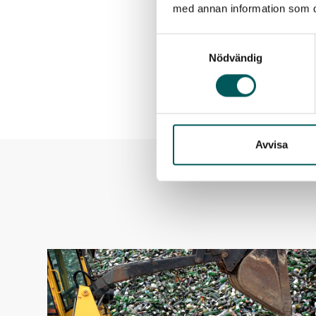
med annan information som du 
Läs mer på
Återvinningsg
Samtyckesval
Nödvändig
Senast uppdaterad - 2025
Avvisa