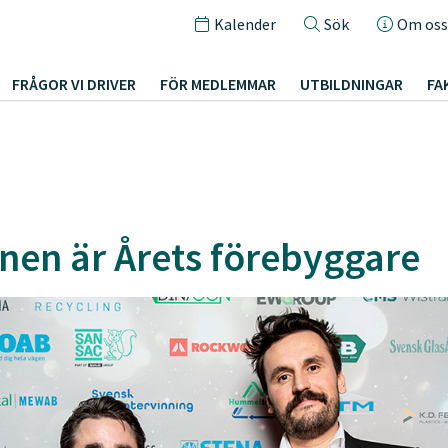
Kalender
Sök
Om oss
FRÅGOR VI DRIVER
FÖR MEDLEMMAR
UTBILDNINGAR
FA
nen är Årets förebyggare