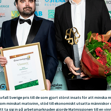
fall Sverige pris till de som gjort störst insats för att minska
nom minskat matsvinn, stöd till ekonomiskt utsatta människor 
tt ta sig in på arbetsmarknaden gjorde Matmissionen till en vin