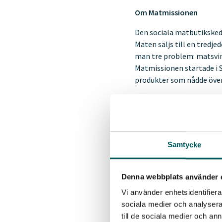
Om Matmissionen
Den sociala matbutiksked
Maten säljs till en tredj
man tre problem: matsvin
Matmissionen startade i S
produkter som nådde öve
Om Återvinningsgalan
Återvinningsgalan genomf
fem företag inom bransch
Samtycke
Med Återvinningsgalan vill
glamorös samhällsfunktio
Denna webbplats använder 
Priset i kategorin Årets
Vi använder enhetsidentifierar
praktiken kan visa att de
sociala medier och analysera 
exempel på hur uppkomst a
till de sociala medier och a
som inspiration för andra