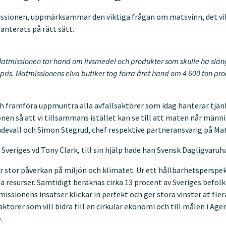
ssionen, uppmärksammar den viktiga frågan om matsvinn, det vi
nterats på rätt sätt.
atmissionen tar hand om livsmedel och produkter som skulle ha släng
pris. Matmissionens elva butiker tog förra året hand om 4 600 ton p
t och framföra uppmuntra alla avfallsaktörer som idag hanterar tjä
n så att vi tillsammans istället kan se till att maten når männ
ndevall och Simon Stegrud, chef respektive partneransvarig på Ma
l Sveriges vd Tony Clark, till sin hjälp hade han Svensk Dagligvaruh
 stor påverkan på miljön och klimatet. Ur ett hållbarhetsperspekt
sa resurser. Samtidigt beräknas cirk
a 13 procent av Sveriges befol
ssionens insatser klickar in perfekt och ger sto
ra vinster at fler
 aktörer som vill bidra till en cirkulär ekonomi och till målen i Ag
.