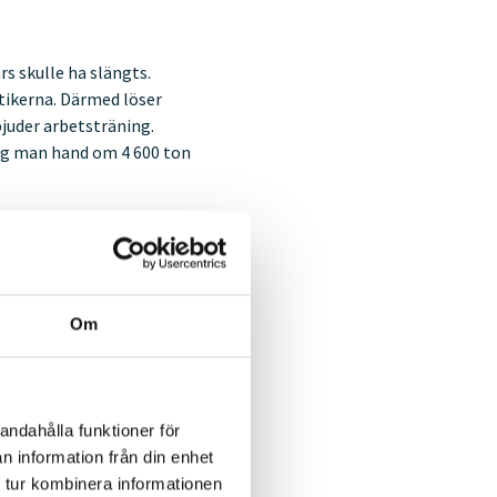
 skulle ha slängts.
utikerna. Därmed löser
juder arbetsträning.
tog man hand om 4 600 ton
inningsindustrierna och
ity Labs.
Om
gen inte speciellt
sation eller kommun som i
andahålla funktioner för
 ska vara ett bra
n information från din enhet
h ska också kunna tjäna
 tur kombinera informationen