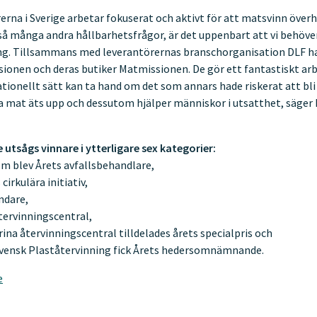
rna i Sverige arbetar fokuserat och aktivt för att matsvinn över
 så många andra hållbarhetsfrågor, är det uppenbart att vi behöver
ng. Tillsammans med leverantörernas branschorganisation DLF har
onen och deras butiker Matmissionen. De gör ett fantastiskt arb
ionellt sätt kan ta hand om det som annars hade riskerat att bl
na mat äts upp och dessutom hjälper människor i utsatthet, säger K
.
utsågs vinnare i ytterligare sex kategorier:
m blev Årets avfallsbehandlare,
cirkulära initiativ,
ndare,
ervinningscentral,
na återvinningscentral tilldelades årets specialpris och
Svensk Plaståtervinning fick Årets hedersomnämnande.
e