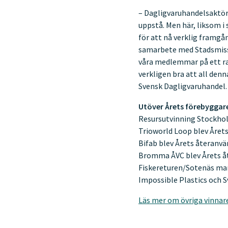
– Dagligvaruhandelsaktöre
uppstå. Men här, liksom i
för att nå verklig framgå
samarbete med Stadsmissi
våra medlemmar på ett rat
verkligen bra att all den
Svensk Dagligvaruhandel
Utöver Årets förebyggare 
Resursutvinning Stockhol
Trioworld Loop blev Årets 
Bifab blev Årets återanvä
Bromma ÅVC blev Årets åt
Fiskereturen/Sotenäs mari
Impossible Plastics och 
Läs mer om övriga vinnar