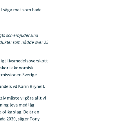
ll säga mat som hade
ts och erbjuder sina
rodukter som nådde över 25
nligt livsmedelsöverskott
iskor i ekonomisk
tmissionen Sverige.
andels vd Karin Brynell.
iv måste vi göra allt vi
kning leva med låg
a olika slag. De är en
enda 2030, säger Tony