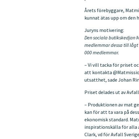
Årets förebyggare, Matmi
kunnat ätas upp om den ha
Juryns motivering:
Den sociala butikskedjan M
medlemmar dessa till lågt 
000 medlemmar.
– Vi vill tacka för prise
att kontakta @Matmissione
utsatthet, sade Johan Ri
Priset delades ut av Avfal
– Produktionen av mat ger
kan för att ta vara på des
ekonomisk standard. Matmi
inspirationskälla för alla
Clark, vd för Avfall Sverige