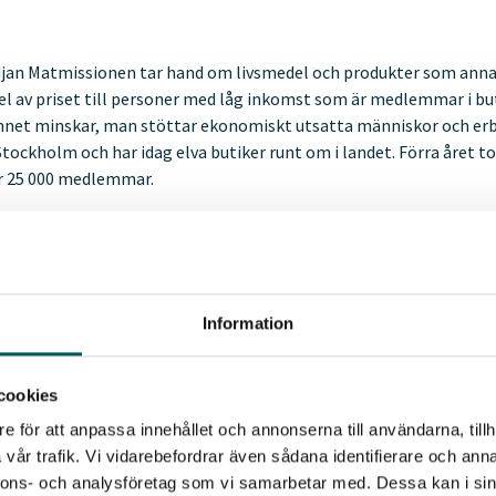
jan Matmissionen tar hand om livsmedel och produkter som annars
edel av priset till personer med låg inkomst som är medlemmar i b
net minskar, man stöttar ekonomiskt utsatta människor och erb
tockholm och har idag elva butiker runt om i landet. Förra året 
r 25 000 medlemmar.
örs av tidningen Recycling i samarbete med Avfall Sverige, Återv
en: Stena Recycling, Scanvaegt, CMS Wistrand, MoveTech och Facil
Information
 vi ge välförtjänt uppmärksamhet till en väldigt viktig, men vanli
n, nämligen avfallshantering och återvinning.
cookies
 Förebyggare tilldelas en person eller företag/verksamhet/organi
e för att anpassa innehållet och annonserna till användarna, tillh
t är möjligt att förebygga uppkomsten av avfall. Årets Förebyggare
vår trafik. Vi vidarebefordrar även sådana identifierare och anna
v avfall kan förhindras, det ska vara praktiskt genomförbart oc
nnons- och analysföretag som vi samarbetar med. Dessa kan i sin
 att arbeta avfallsförebyggande.