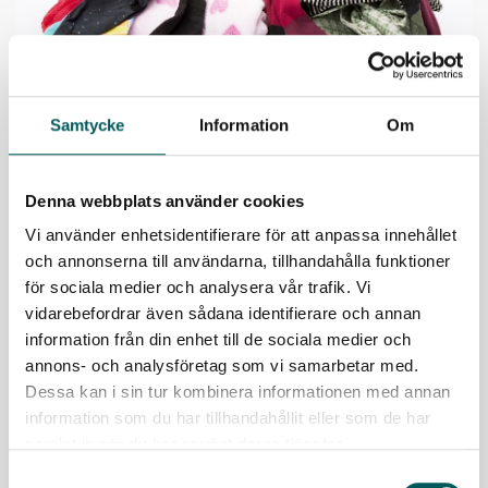
Samtycke
Information
Om
2024-09-17
Denna webbplats använder cookies
Stöd för insamling av textilavfall
Vi använder enhetsidentifierare för att anpassa innehållet
och annonserna till användarna, tillhandahålla funktioner
Avfall Sverige har tagit fram stödmaterial som
för sociala medier och analysera vår trafik. Vi
beskriver hur kommunerna kan uppfylla det kommande
vidarebefordrar även sådana identifierare och annan
kravet på separat insamling och behandling av textil…
information från din enhet till de sociala medier och
LÄS MER
annons- och analysföretag som vi samarbetar med.
Dessa kan i sin tur kombinera informationen med annan
information som du har tillhandahållit eller som de har
samlat in när du har använt deras tjänster.
Samtyckesval