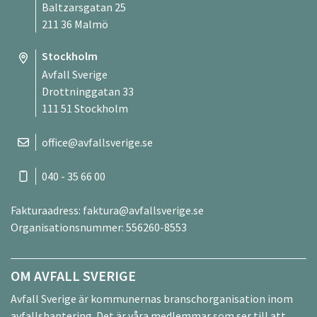
Baltzarsgatan 25
211 36 Malmö
Stockholm
Avfall Sverige
Drottninggatan 33
111 51 Stockholm
office@avfallsverige.se
040 - 35 66 00
Fakturaadress:
faktura@avfallsverige.se
Organisationsnummer: 556260-8553
OM AVFALL SVERIGE
Avfall Sverige är kommunernas branschorganisation inom
avfallshantering. Det är våra medlemmar som ser till att