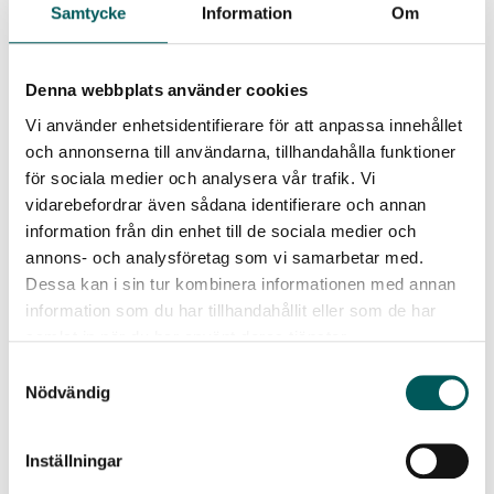
fluor bundet till kol. Därmed är det troligt att PFAS finns i
Samtycke
Information
Om
proverna från batteriåtervinningsprocessen.
Motivering:
Denna webbplats använder cookies
Vi använder enhetsidentifierare för att anpassa innehållet
Utveckling av processer för att maximera återvinning av
och annonserna till användarna, tillhandahålla funktioner
metaller som litium för att möta ökad efterfrågan och
för sociala medier och analysera vår trafik. Vi
uppnå cirkulär ekonomi är viktigt. Detta examensarbete
vidarebefordrar även sådana identifierare och annan
pekar tydligt på konsekvenser av att detta sker på bekostnad
information från din enhet till de sociala medier och
av allt för låg kunskap om återvinningsprocessens
annons- och analysföretag som vi samarbetar med.
miljöeffekter. Framförallt lyfter examensarbetet behovet av
Dessa kan i sin tur kombinera informationen med annan
ökad kunskap om litiumjonbatteriåtervinning för att
information som du har tillhandahållit eller som de har
undvika bildning och utsläpp av PFAS i miljön.
samlat in när du har använt deras tjänster.
Samtyckesval
Fler stipendiater
Nödvändig
2024 års stipendiater
Inställningar