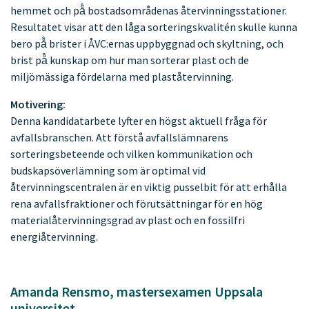
hemmet och på̊ bostadsområdenas återvinningsstationer.
Resultatet visar att den låga sorteringskvalitén skulle kunna
bero på̊ brister i ÅVC:ernas uppbyggnad och skyltning, och
brist på̊ kunskap om hur man sorterar plast och de
miljömässiga fördelarna med plaståtervinning.
Motivering:
Denna kandidatarbete lyfter en högst aktuell fråga för
avfallsbranschen. Att förstå avfallslämnarens
sorteringsbeteende och vilken kommunikation och
budskapsöverlämning som är optimal vid
återvinningscentralen är en viktig pusselbit för att erhålla
rena avfallsfraktioner och förutsättningar för en hög
materialåtervinningsgrad av plast och en fossilfri
energiåtervinning.
Amanda Rensmo, mastersexamen Uppsala
universitet