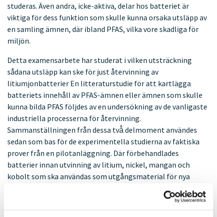
studeras. Även andra, icke-aktiva, delar hos batteriet är
viktiga för dess funktion som skulle kunna orsaka utsläpp av
en samling ämnen, där ibland PFAS, vilka vore skadliga för
miljön.
Detta examensarbete har studerat i vilken utsträckning
sådana utsläpp kan ske för just återvinning av
litiumjonbatterier En litteraturstudie för att kartlägga
batteriets innehåll av PFAS-ämnen eller ämnen som skulle
kunna bilda PFAS följdes av en undersökning av de vanligaste
industriella processerna för återvinning.
Sammanställningen från dessa två̊ delmoment användes
sedan som bas för de experimentella studierna av faktiska
prover från en pilotanläggning. Där förbehandlades
batterier innan utvinning av litium, nickel, mangan och
kobolt som ska användas som utgångsmaterial för nya
litiumjonbatterier. Även prover från andra delar av
återvinningsprocessen analyserades. Resultaten från
undersökningen visar på̊ att det fanns ett visst innehåll av