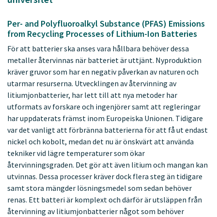
Per- and Polyfluoroalkyl Substance (PFAS) Emissions
from Recycling Processes of Lithium-Ion Batteries
För att batterier ska anses vara hållbara behöver dessa
metaller återvinnas när batteriet är uttjänt. Nyproduktion
kräver gruvor som har en negativ påverkan av naturen och
utarmar resurserna. Utvecklingen av återvinning av
litiumjonbatterier, har lett till att nya metoder har
utformats av forskare och ingenjörer samt att regleringar
har uppdaterats främst inom Europeiska Unionen. Tidigare
var det vanligt att förbränna batterierna för att få ut endast
nickel och kobolt, medan det nu är önskvärt att använda
tekniker vid lägre temperaturer som ökar
återvinningsgraden. Det gör att även litium och mangan kan
utvinnas. Dessa processer kräver dock flera steg än tidigare
samt stora mängder lösningsmedel som sedan behöver
renas. Ett batteri är komplext och därför är utsläppen från
återvinning av litiumjonbatterier något som behöver