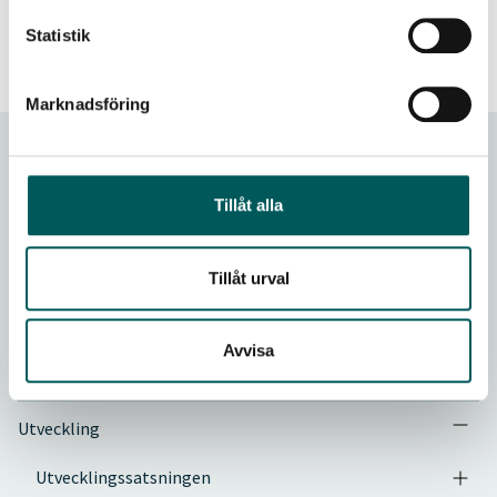
Statistik
Senast uppdaterad - 2024-06-03
Marknadsföring
Rapporter & utveckling
Tillåt alla
Rapporter
Guider
Tillåt urval
Handböcker
Avvisa
PM
Utveckling
Utvecklingssatsningen