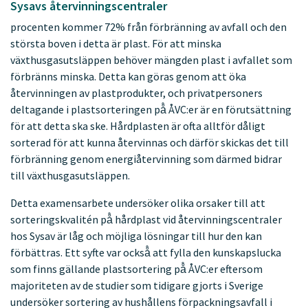
Sysavs återvinningscentraler
procenten kommer 72% från förbränning av avfall och den
största boven i detta är plast. För att minska
växthusgasutsläppen behöver mängden plast i avfallet som
förbränns minska. Detta kan göras genom att öka
återvinningen av plastprodukter, och privatpersoners
deltagande i plastsorteringen på̊ ÅVC:er är en förutsättning
för att detta ska ske. Hårdplasten är ofta alltför dåligt
sorterad för att kunna återvinnas och därför skickas det till
förbränning genom energiåtervinning som därmed bidrar
till växthusgasutsläppen.
Detta examensarbete undersöker olika orsaker till att
sorteringskvalitén på̊ hårdplast vid återvinningscentraler
hos Sysav är låg och möjliga lösningar till hur den kan
förbättras. Ett syfte var också̊ att fylla den kunskapslucka
som finns gällande plastsortering på̊ ÅVC:er eftersom
majoriteten av de studier som tidigare gjorts i Sverige
undersöker sortering av hushållens förpackningsavfall i