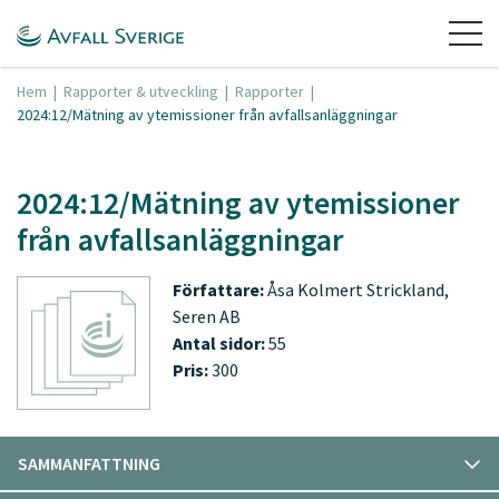
Hem
|
Rapporter & utveckling
|
Rapporter
|
2024:12/Mätning av ytemissioner från avfallsanläggningar
2024:12/Mätning av ytemissioner
från avfallsanläggningar
Författare:
Åsa Kolmert Strickland,
Seren AB
Antal sidor:
55
Pris:
300
SAMMANFATTNING