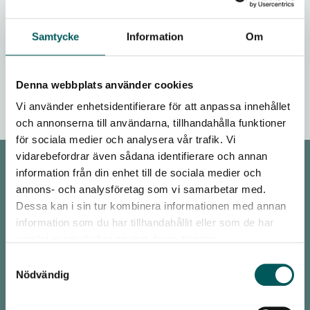
PM
Utveckling
Samtycke
Information
Om
Forskningssamarbeten
Denna webbplats använder cookies
Kommunerna som möjliggörare
Vi använder enhetsidentifierare för att anpassa innehållet
och annonserna till användarna, tillhandahålla funktioner
för sociala medier och analysera vår trafik. Vi
vidarebefordrar även sådana identifierare och annan
information från din enhet till de sociala medier och
KONTAKT
annons- och analysföretag som vi samarbetar med.
Dessa kan i sin tur kombinera informationen med annan
Malmö
information som du har tillhandahållit eller som de har
Avfall Sverige
samlat in när du har använt deras tjänster.
Baltzarsgatan 25
Samtyckesval
211 36 Malmö
Nödvändig
Stockholm