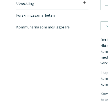
Utveckling
Forskningssamarbeten
S
Kommunerna som möjliggörare
Det 
rikt
komm
med 
verk
I ka
komm
komm
Komm
bete