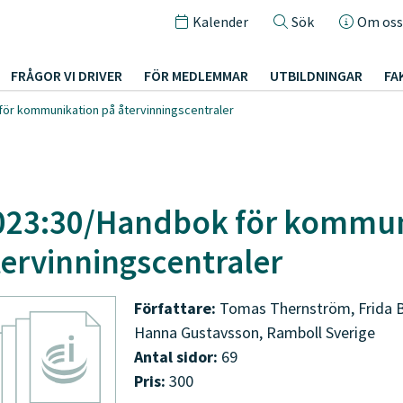
Kalender
Sök
Om oss
FRÅGOR VI DRIVER
FÖR MEDLEMMAR
UTBILDNINGAR
FA
för kommunikation på återvinningscentraler
023:30/Handbok för kommun
tervinningscentraler
Författare:
Tomas Thernström, Frida Bl
Hanna Gustavsson, Ramboll Sverige
Antal sidor:
69
Pris:
300