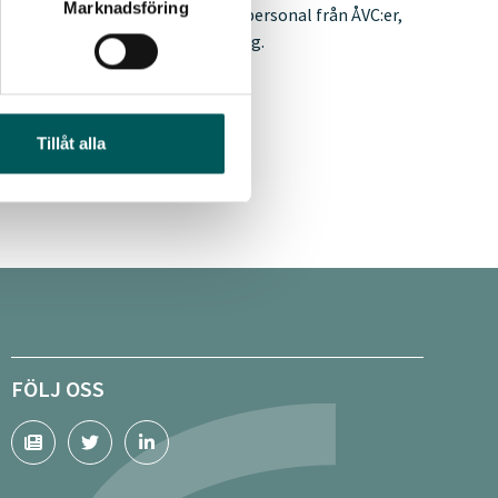
Marknadsföring
nsgrupp med kommunikatörer och personal från ÅVC:er,
 Avfall Sverigeutvecklingssatsning.
Tillåt alla
FÖLJ OSS