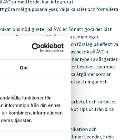
 ÅVC:er med fördel kan integrera i
tt göra målgruppsanalyser, välja kanaler och formulera
kationsmöjligheter på ÅVC:er. För att göra det lätt
et och efter besöket. Utifrån dessa utmaningar
komliggande beteendeinsikter och förslag på effektiva
atser före, under och efterkundernas besök på ÅVC:n.
ch i förlängningen våga testa den här typen av åtgärder
dringar både före, under och efter besöket. Exempel
Om
rderna för just er utmaning, då vilka åtgärder som är
 djupare analys av målgrupper, förutsättningar och
andahålla funktioner för
an skapa värde i kommunikationsarbetet och i arbetet
n information från din enhet
ärm till pärm utan du kan plocka ut tips utifrån dina
 tur kombinera informationen
ta i slutet av handboken.
deras tjänster.
d inom avfallshantering, kommunikation och
tarna var Frida Blad, Frida Gothnier Leander, Frida