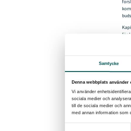
fors
komm
buds
Kapi
för 
pres
insa
Syft
(bet
Samtycke
på å
lämp
Denna webbplats använder 
bete
Vi använder enhetsidentifierar
Hand
sociala medier och analysera 
med 
till de sociala medier och a
beho
med annan information som du 
Hand
Samtyckesval
bete