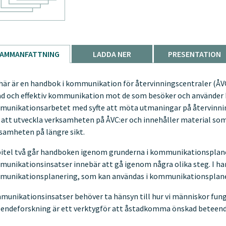
AMMANFATTNING
LADDA NER
PRESENTATION
här är en handbok i kommunikation för återvinningscentraler (ÅVC
ad och effektiv kommunikation mot de som besöker och använder
unikationsarbetet med syfte att möta utmaningar på återvinnings
att utveckla verksamheten på ÅVC:er och innehåller material som k
samheten på längre sikt.
pitel två går handboken igenom grunderna i kommunikationsplane
unikationsinsatser innebär att gå igenom några olika steg. I han
unikationsplanering, som kan användas i kommunikationsplane
unikationsinsatser behöver ta hänsyn till hur vi människor fung
endeforskning är ett verktygför att åstadkomma önskad beteend