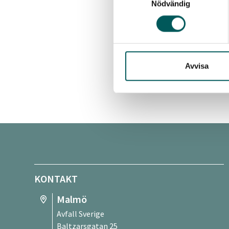
Nödvändig
Lind
samt
Avvisa
Sena
KONTAKT
Malmö
Avfall Sverige
Baltzarsgatan 25