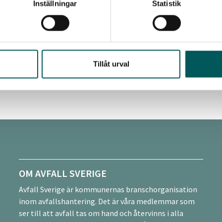
Inställningar
Statistik
qvist och Hanna Gustavsson. I arbetet har det funnits en refere
 en representant från Avfall Sverige. Handboken är finansierad av
Tillåt urval
st uppdaterad - 2024-01-16
OM AVFALL SVERIGE
Avfall Sverige är kommunernas branschorganisation
inom avfallshantering. Det är våra medlemmar som
ser till att avfall tas om hand och återvinns i alla