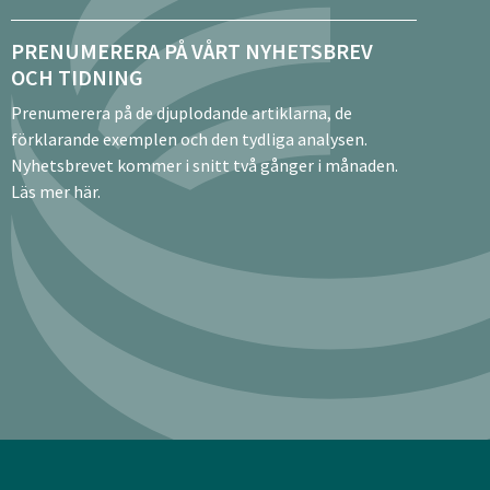
PRENUMERERA PÅ VÅRT NYHETSBREV
OCH TIDNING
Prenumerera på de djuplodande artiklarna, de
förklarande exemplen och den tydliga analysen.
Nyhetsbrevet kommer i snitt två gånger i månaden.
Läs mer här.