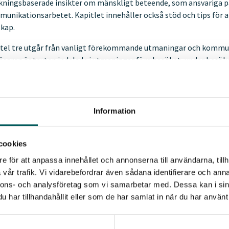
kningsbaserade insikter om mänskligt beteende, som ansvariga på
unikationsarbetet. Kapitlet innehåller också stöd och tips för a
kap.
tel tre utgår från vanligt förekommande utmaningar och kommuni
läsaren är texten indelade i utmaningar före besöket, under besök
enteras tillhörande beteendeutmaningar ihop med potentiellt ba
tser. I kapitlet finns fler tips och exempel på kommunikationsins
et är att läsaren ska få en förståelse för beteendeutmaningarna o
eendeinsatser/nudges) för att åstadkomma önskade beteendeförän
Information
tgärder ska dock inte ses som de enda eller självklart ”rätta” åtgä
liga beror på sammanhanget. För att rikta insatser rätt krävs en
cookies
endeutmaningar i den lokala kontexten.
e för att anpassa innehållet och annonserna till användarna, tillh
boken innehåller en mängd information, analyser och tips som k
vår trafik. Vi vidarebefordrar även sådana identifierare och anna
beteendeförändringar. Den behöver inte nödvändigtvis läsas från p
nnons- och analysföretag som vi samarbetar med. Dessa kan i sin
v. Om du vill ha en mycket kort sammanställning finns en checklis
har tillhandahållit eller som de har samlat in när du har använt 
boken är framtagen av en arbetsgrupp på Ramboll med bakgrun
endeekonomi. Uppdragsledare var Tomas Thernström och medförfat