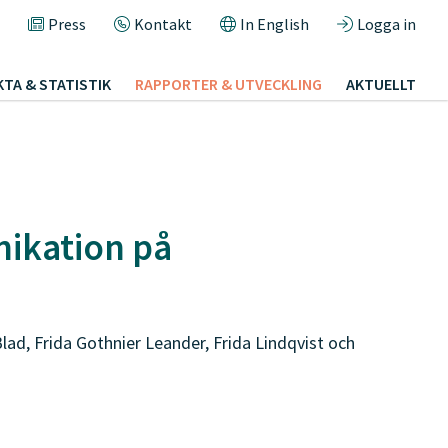
Press
Kontakt
In English
Logga in
KTA & STATISTIK
RAPPORTER & UTVECKLING
AKTUELLT
ikation på
ad, Frida Gothnier Leander, Frida Lindqvist och