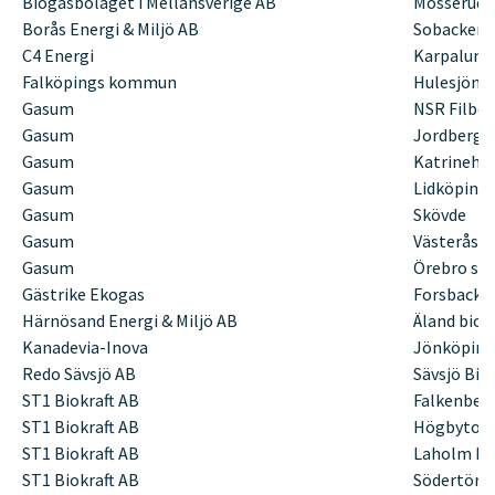
Biogasbolaget i Mellansverige AB
Mosserud,
Borås Energi & Miljö AB
Sobacken 
C4 Energi
Karpalund
Falköpings kommun
Hulesjöns
Gasum
NSR Filbo
Gasum
Jordberga
Gasum
Katrineho
Gasum
Lidköping
Gasum
Skövde
Gasum
Västerås 
Gasum
Örebro sa
Gästrike Ekogas
Forsbacka
Härnösand Energi & Miljö AB
Äland bio
Kanadevia-Inova
Jönköping
Redo Sävsjö AB
Sävsjö Bio
ST1 Biokraft AB
Falkenber
ST1 Biokraft AB
Högbytor
ST1 Biokraft AB
Laholm Bi
ST1 Biokraft AB
Södertörn