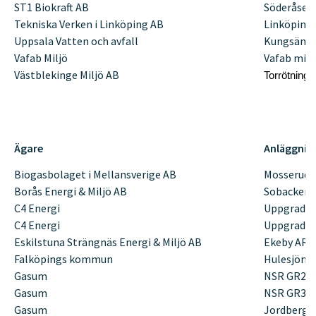
ST1 Biokraft AB
Söderåsen
Tekniska Verken i Linköping AB
Linköping 
Uppsala Vatten och avfall
Kungsänge
Vafab Miljö
Vafab milj
Västblekinge Miljö AB
Torrötnings
Ägare
Anläggnin
Biogasbolaget i Mellansverige AB
Mosserud,
Borås Energi & Miljö AB
Sobacken,
C4 Energi
Uppgrader
C4 Energi
Uppgrader
Eskilstuna Strängnäs Energi & Miljö AB
Ekeby ARV
Falköpings kommun
Hulesjöns
Gasum
NSR GR2 (s
Gasum
NSR GR3 (li
Gasum
Jordberga