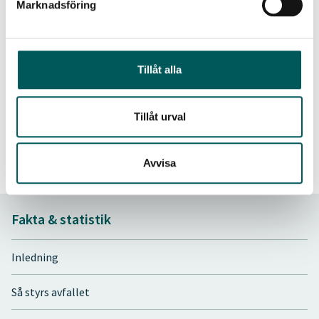
Marknadsföring
VA syd
Klagsham
VA syd
Sjölunda A
Vakin
ARV
Växjö kommun
Sundet av
Tillåt alla
Ystad kommun
Sjöhög AR
Örebro kommun
Skebäck A
Tillåt urval
Avvisa
Senast uppdaterad - 2026-03-25
Fakta & statistik
Inledning
Så styrs avfallet