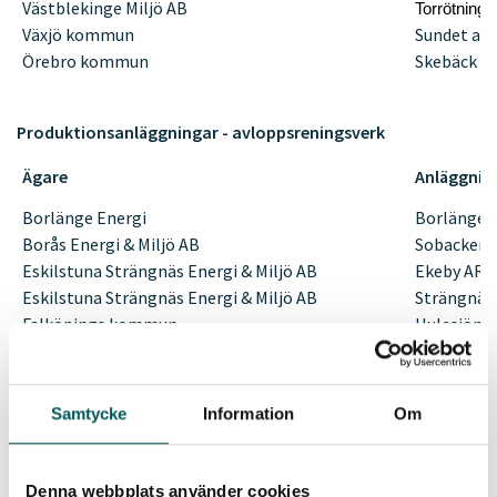
Västblekinge Miljö AB
Torrötnings
Växjö kommun
Sundet av
Örebro kommun
Skebäck A
Produktionsanläggningar - avloppsreningsverk
Ägare
Anläggnin
Borlänge Energi
Borlänge 
Borås Energi & Miljö AB
Sobacken 
Eskilstuna Strängnäs Energi & Miljö AB
Ekeby ARV
Eskilstuna Strängnäs Energi & Miljö AB
Strängnäs
Falköpings kommun
Hulesjöns
Gasum
Nymölla (in
Gryaab
Ryaverket
Karlstad kommun
Sjöstad AR
Samtycke
Information
Om
Käppalaförbundet
Käppala
Laholmsbuktens VA
Västra Str
Laholmsbuktens VA
Laholm A
Denna webbplats använder cookies