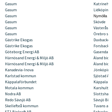
Gasum
Katrineho
Gasum
Lidköping
Gasum
Nymölla (in
Gasum
Skövde
Gasum
Västerås 
Gasum
Örebro sa
Gästrike Ekogas
Duvbacken 
Gästrike Ekogas
Forsbacka
Göteborg Energi AB
Gasendal 
Härnösand Energi & Miljö AB
Äland bio
Härnösand Energi & Miljö AB
Äland bio
Kanadevia-Inova
Jönköping
Karlstad kommun
Sjöstad AR
Käppalaförbundet
Käppala
Motala kommun
Karshult 
Nodra AB
Slottshage
Redo Sävsjö AB
Sävsjö Bio
Skellefteå kommun
Tuvans av
ST1 Biokraft AB
Sobacken,