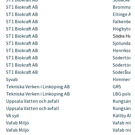
ST1 Biokraft AB
Bromma
ST1 Biokraft AB
Ellinge AR
ST1 Biokraft AB
Falkenber
ST1 Biokraft AB
Högbytor
ST1 Biokraft AB
Södra Hall
ST1 Biokraft AB
Sjölunda A
ST1 Biokraft AB
Henriksdal
ST1 Biokraft AB
Södertörn
ST1 Biokraft AB
Södertörn
ST1 Biokraft AB
Söderåsen
Syvab
Himmerfjä
Tekniska Verken i Linköping AB
GR5
Tekniska Verken i Linköping AB
LBG poler
Uppsala Vatten och avfall
Kungsänge
Uppsala Vatten och avfall
Kungsängs
VA syd
Källby AR
Vafab Miljö
Vafab milj
Vafab Miljö
Vafab milj