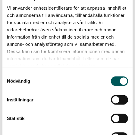
MittSverige Vatten
Essvik ARV
Vi använder enhetsidentifierare för att anpassa innehållet
MittSverige Vatten
Fillan ARV
och annonserna till användarna, tillhandahålla funktioner
MittSverige Vatten
Tivoli ARV
för sociala medier och analysera vår trafik. Vi
Motala kommun
Karshult 
vidarebefordrar även sådana identifierare och annan
Motala kommun
Vadstena 
information från din enhet till de sociala medier och
Mälarenergi
Kungsängs
annons- och analysföretag som vi samarbetar med.
Nodra AB
Slottshage
Dessa kan i sin tur kombinera informationen med annan
Skellefteå kommun
Tuvans av
information som du har tillhandahållit eller som de har
Stockholm Vatten och Avfall
Bromma A
samlat in när du har använt deras tjänster.
Stockholm Vatten och Avfall
Henriksdal
Samtyckesval
Syvab
Himmerfjä
Nödvändig
Tekniska Verken i Linköping AB
Nykvarns 
Tranås kommun
Tranås AR
Trollhättan Energi AB
Arvidstorp
Inställningar
Uppsala Vatten och avfall
Storvreta 
Uppsala Vatten och avfall
Kungsängs
Statistik
VA syd
Ellinge AR
VA syd
Källby ARV
VA syd
Södra San