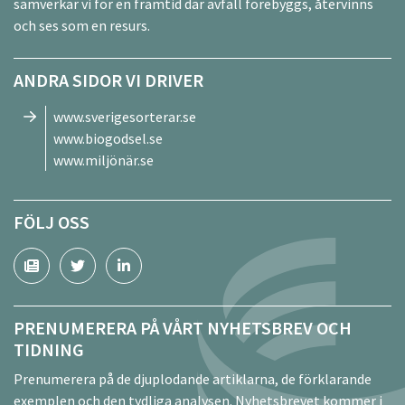
samverkar vi för en framtid där avfall förebyggs, återvinns
och ses som en resurs.
ANDRA SIDOR VI DRIVER
www.sverigesorterar.se
www.biogodsel.se
www.miljönär.se
FÖLJ OSS
PRENUMERERA PÅ VÅRT NYHETSBREV OCH
TIDNING
Prenumerera på de djuplodande artiklarna, de förklarande
exemplen och den tydliga analysen. Nyhetsbrevet kommer i