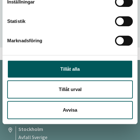
Bli medlem
Inställningar
75 år av utveckling
Statistik
Integritetspolicy
Marknadsföring
Tillåt alla
KONTAKT
Tillåt urval
Malmö
Avfall Sverige
Baltzarsgatan 25
Avvisa
211 36 Malmö
Stockholm
Avfall Sverige