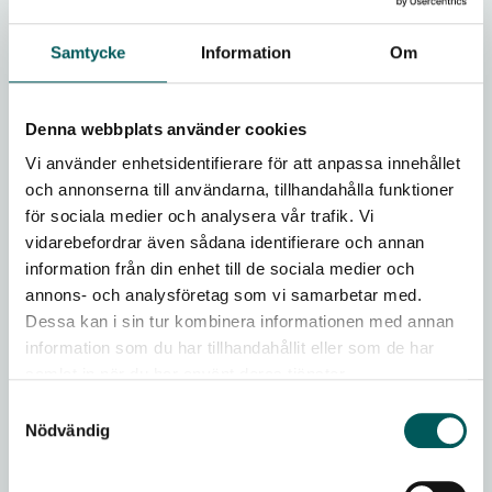
Kommunikation
Samtycke
Information
Om
Insamling
Denna webbplats använder cookies
Verksamhetsgrupp Insamling av matavfall
Vi använder enhetsidentifierare för att anpassa innehållet
och annonserna till användarna, tillhandahålla funktioner
Återvinningscentraler
för sociala medier och analysera vår trafik. Vi
Biologisk återvinning
vidarebefordrar även sådana identifierare och annan
information från din enhet till de sociala medier och
Energiåtervinning
annons- och analysföretag som vi samarbetar med.
Dessa kan i sin tur kombinera informationen med annan
Avfallsanläggningar
information som du har tillhandahållit eller som de har
samlat in när du har använt deras tjänster.
Följ arbetsgrupperna
Samtyckesval
Nödvändig
Associerade medlemmar