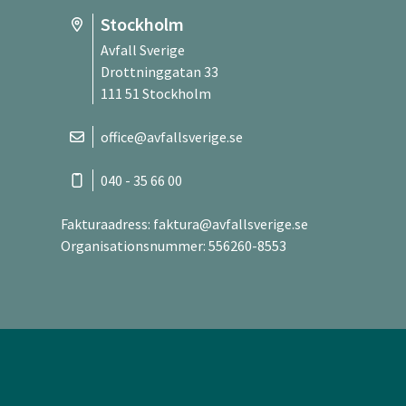
Stockholm
Avfall Sverige
Drottninggatan 33
111 51 Stockholm
office@avfallsverige.se
040 - 35 66 00
Fakturaadress:
faktura@avfallsverige.se
Organisationsnummer: 556260-8553