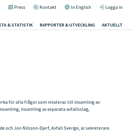
Press
Kontakt
In English
Logga in
KTA & STATISTIK
RAPPORTER & UTVECKLING
AKTUELLT
ka för alla frågor som relateras till insamling av
insamling, insamling av separata avfallsslag,
 och Jon Nilsson-Djerf, Avfall Sverige, är sekreterare.