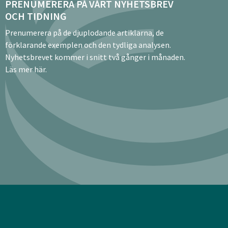
PRENUMERERA PÅ VÅRT NYHETSBREV
OCH TIDNING
Prenumerera på de djuplodande artiklarna, de
förklarande exemplen och den tydliga analysen.
Nyhetsbrevet kommer i snitt två gånger i månaden.
Läs mer här.