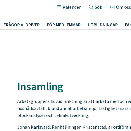
Kalender
Sök
Om oss
FRÅGOR VI DRIVER
FÖR MEDLEMMAR
UTBILDNINGAR
FA
Insamling
Arbetsgruppens huvudinriktning är att arbeta med och ver
hushållsavfall, bland annat arbetsmiljö, fastighetsnära 
plockanalyser och teknikutveckling.
Johan Karlsvärd, Renhållningen Kristanstad, är ordförande