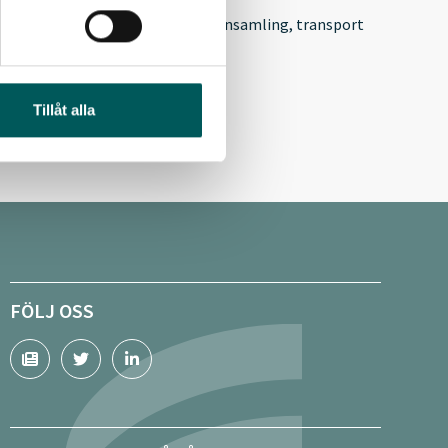
dgivare för materialåtervinning, insamling, transport
26 35 27
erf@avfallsverige.se
Tillåt alla
FÖLJ OSS