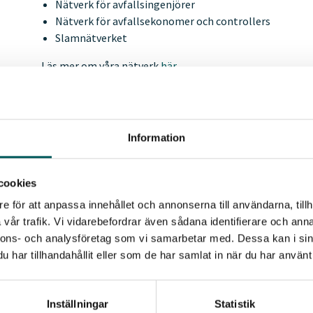
Nätverk för avfallsingenjörer
Nätverk för avfallsekonomer och controllers
Slamnätverket
Läs mer om våra nätverk
här.
Medlemmar i arbetsgruppen
Information
cookies
Senast uppdaterad - 2026-03-30
e för att anpassa innehållet och annonserna till användarna, tillh
vår trafik. Vi vidarebefordrar även sådana identifierare och anna
nnons- och analysföretag som vi samarbetar med. Dessa kan i sin
har tillhandahållit eller som de har samlat in när du har använt 
KONTAK
Jon Dj
Inställningar
Statistik