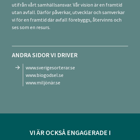
utifrån vårt samhällsansvar. Vår vision är en framtid
utan avfall. Därför påverkar, utvecklar och samverkar
vi för en framtid där avfall förebyggs, återvinns och
ses som en resurs.
ANDRA SIDOR VI DRIVER
www.sverigesorterar.se
www.biogodsel.se
www.miljönär.se
VI ÄR OCKSÅ ENGAGERADE I