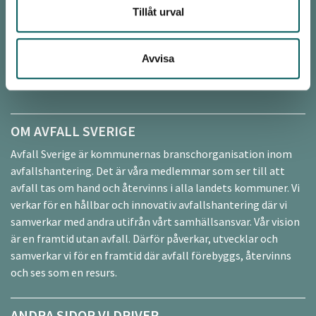
Tillåt urval
040 - 35 66 00
Avvisa
Fakturaadress:
faktura@avfallsverige.se
Organisationsnummer: 556260-8553
OM AVFALL SVERIGE
Avfall Sverige är kommunernas branschorganisation inom
avfallshantering. Det är våra medlemmar som ser till att
avfall tas om hand och återvinns i alla landets kommuner. Vi
verkar för en hållbar och innovativ avfallshantering där vi
samverkar med andra utifrån vårt samhällsansvar. Vår vision
är en framtid utan avfall. Därför påverkar, utvecklar och
samverkar vi för en framtid där avfall förebyggs, återvinns
och ses som en resurs.
ANDRA SIDOR VI DRIVER