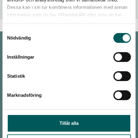
Integritetspolicy
Dessa kan i sin tur kombinera informationen med annan
information som du har tillhandahållit eller som de har
samlat in när du har använt deras tjänster.
Samtyckesval
Nödvändig
KONTAKT
Inställningar
Malmö
Avfall Sverige
Statistik
Baltzarsgatan 25
211 36 Malmö
Marknadsföring
Stockholm
Avfall Sverige
Drottninggatan 33
111 51 Stockholm
Tillåt alla
office@avfallsverige.se